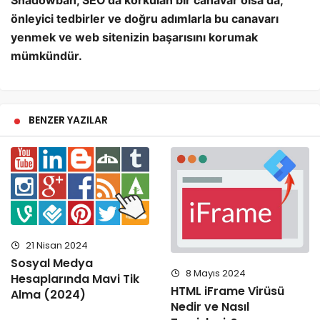
Shadowban, SEO’da korkulan bir canavar olsa da,
önleyici tedbirler ve doğru adımlarla bu canavarı
yenmek ve web sitenizin başarısını korumak
mümkündür.
BENZER YAZILAR
21 Nisan 2024
Sosyal Medya
8 Mayıs 2024
Hesaplarında Mavi Tik
HTML iFrame Virüsü
Alma (2024)
Nedir ve Nasıl