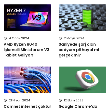
4 Ocak 2024
2 Mayıs 2024
AMD Ryzen 8040
Saniyede şarj olan
İşlemcili Minisforum V3
sodyum pil hayal mi
Tablet Geliyor!
gerçek mi?
21 Nisan 2024
12 Ekim 2023
Comnet internet çöktü!
Google Chrome’da