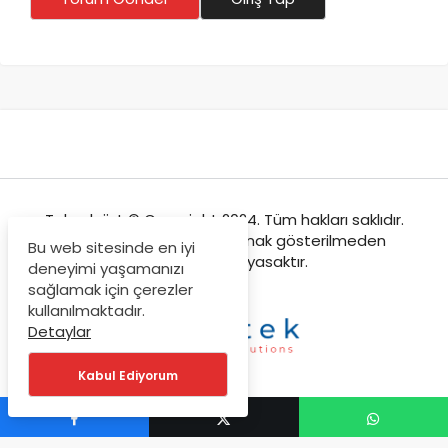
Teknolojist © Copyright 2024. Tüm hakları saklıdır.
Sitemizden içeriklerin kaynak gösterilmeden
Bu web sitesinde en iyi
kopyalanması yasaktır.
deneyimi yaşamanızı
sağlamak için çerezler
kullanılmaktadır.
Detaylar
Kabul Ediyorum
Bize Ulaşın
Künyemiz
Telif Bildirimi
Gizlilik Sözleşmesi