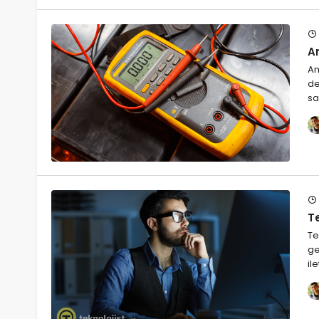
A
Am
de
sa
Te
Te
ge
il