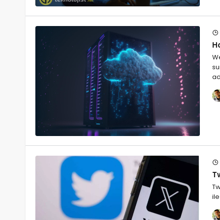
Ho
We
su
ad
Tw
Tw
il