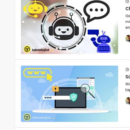
C
Ge
mü
e
S
We
ta