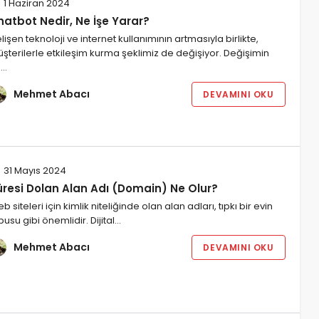
1 Haziran 2024
hatbot Nedir, Ne İşe Yarar?
lişen teknoloji ve internet kullanımının artmasıyla birlikte,
şterilerle etkileşim kurma şeklimiz de değişiyor. Değişimin
n…
Mehmet Abacı
DEVAMINI OKU
31 Mayıs 2024
üresi Dolan Alan Adı (Domain) Ne Olur?
b siteleri için kimlik niteliğinde olan alan adları, tıpkı bir evin
pusu gibi önemlidir. Dijital…
Mehmet Abacı
DEVAMINI OKU