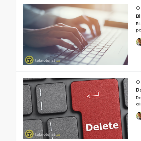
Bi
Bi
pa
D
De
al