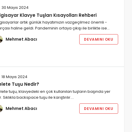
30 Mayıs 2024
lgisayar Klavye Tuşları Kısayolları Rehberi
lgisayarlar artık günlük hayatımızın vazgeçilmez önemli -
rçası haline geldi. Pandeminin ortaya çıkışı ile birlikte ise…
Mehmet Abacı
DEVAMINI OKU
18 Mayıs 2024
elete Tuşu Nedir?
lete tuşu, klavyedeki en çok kullanılan tuşların başında yer
ır. Sıklıkla backspace tuşu ile karıştırılır.…
Mehmet Abacı
DEVAMINI OKU