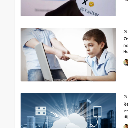
Oy
Dü
Ha
Re
İn
di