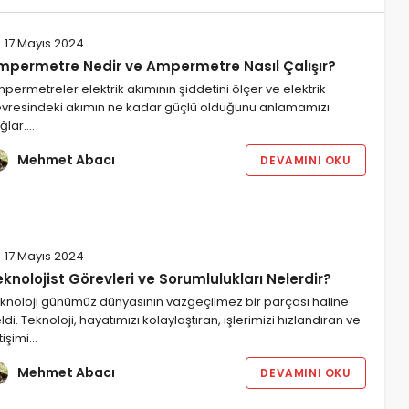
17 Mayıs 2024
mpermetre Nedir ve Ampermetre Nasıl Çalışır?
permetreler elektrik akımının şiddetini ölçer ve elektrik
vresindeki akımın ne kadar güçlü olduğunu anlamamızı
ğlar.…
Mehmet Abacı
DEVAMINI OKU
17 Mayıs 2024
knolojist Görevleri ve Sorumlulukları Nelerdir?
knoloji günümüz dünyasının vazgeçilmez bir parçası haline
ldi. Teknoloji, hayatımızı kolaylaştıran, işlerimizi hızlandıran ve
etişimi…
Mehmet Abacı
DEVAMINI OKU