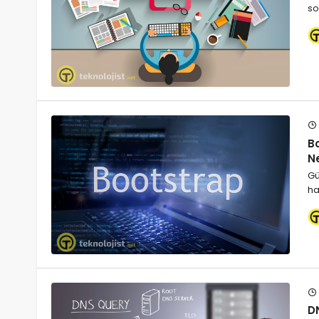
so
Bo
N
Gü
ha
DN