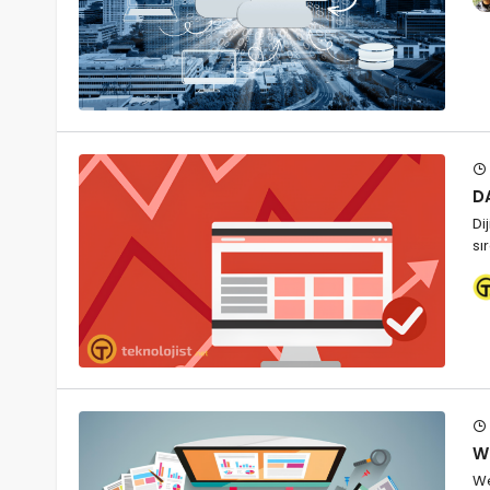
DA
Di
sı
W
We