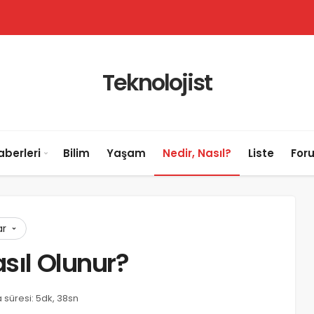
Teknolojist
aberleri
Bilim
Yaşam
Nedir, Nasıl?
Liste
For
ar
asıl Olunur?
süresi: 5dk, 38sn