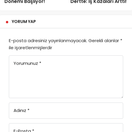
Dönemi Başlıyor!
Dertte: İş Kazaları Arttı!
YORUM YAP
E-posta adresiniz yayınlanmayacak.
Gerekli alanlar
*
ile işaretlenmişlerdir
Yorumunuz
*
Adınız
*
E-Posta
*