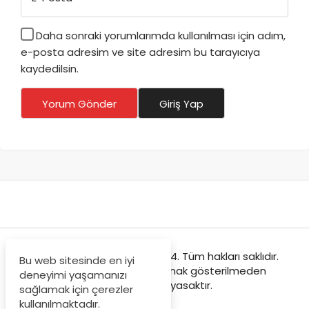
Daha sonraki yorumlarımda kullanılması için adım,
e-posta adresim ve site adresim bu tarayıcıya
kaydedilsin.
Yorum Gönder
Giriş Yap
Teknolojist © Copyright 2024. Tüm hakları saklıdır.
Bu web sitesinde en iyi
Sitemizden içeriklerin kaynak gösterilmeden
deneyimi yaşamanızı
kopyalanması yasaktır.
sağlamak için çerezler
kullanılmaktadır.