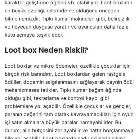
karakter geliştirme öğeleri vb. olabiliyor. Loot boxların
en büyük özelliği, içlerinde ne olduğunu önceden
bilmememizdir. Tıpkı kumar makineleri gibi, belirsizlik
ve heyecan duygusu yaratır ve oyuncuları daha fazla
kutu açmaya teşvik eder.
Loot box
Neden Riskli?
Loot boxlar ve mikro ödemeler, özellikle çocuklar için
birçok risk barındırır. Loot boxlardan gelen rastgele
ödüller, dopamin salgılanmasını sağlayarak beynin ödül
mekanizmasını tetikler. Tıpkı kumar bağımlılığında
olduğu gibi, tekrarlama ve kontrol kaybı gibi
problemlere yol açabilir. Özellikle çocuklar ve gençler,
paranın değerini tam olarak kavrayamadıkları için oyun
içi satın almalara büyük paralar harcayabilirler. Bu
durum, aile bütçesini zorlayabilir ve hatta borçlanmaya
bile yol açabilir. Loot boxlarda nadir skinlerin çıkma