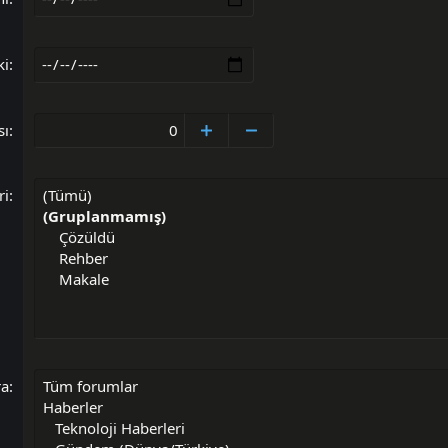
ki
sı
ri
ra