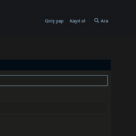
Giriş yap
Kayıt ol
Ara