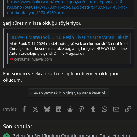
https://www.akakce.com/oyun-bilgisayari/en-ucuz-hp-victus-16-
r0009nt-7p6k6ea-i7-13700h-16-gb-512-gb-ssd-rtx4070-16-1-full-hd-
notebook-fiyati,127016459.html
Şarj süresinin kısa olduğu söyleniyor.
HUAWEI MateBook D 16 Peşin Fiyatına Üçe Varan Taksit
MateBook D 16 2024 model laptop, yüksek performanslı 13 nesil Intel
Core işlemcisi, kusursuz sürükle bağlan iş birliği ve HUAWEI Metaline
Anten teknolojisiyle şimdi Online Mağaza da
consumer.huawei.com
Fan sorunu ve ekran kartı ile ilgili problemler olduğunu
okudum.
Cevap yazmak için giriş yap yada kayıt ol.
Facebook
X (Twitter)
Bluesky
LinkedIn
Reddit
Pinterest
Tumblr
WhatsApp
E-posta
Li
Paylaş:
Son konular
Geleceğin Sivil Toplum Örgütlenmesinde Dijital Yönetim