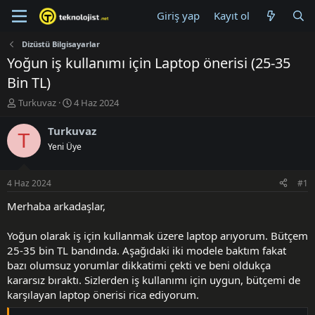
Giriş yap
Kayıt ol
Dizüstü Bilgisayarlar
Yoğun iş kullanımı için Laptop önerisi (25-35
Bin TL)
K
B
Turkuvaz
4 Haz 2024
o
a
n
ş
Turkuvaz
T
u
l
Yeni Üye
y
a
u
n
B
g
4 Haz 2024
#1
a
ı
ş
ç
Merhaba arkadaşlar,
l
t
a
a
Yoğun olarak iş için kullanmak üzere laptop arıyorum. Bütçem
t
r
25-35 bin TL bandında. Aşağıdaki iki modele baktım fakat
a
i
bazı olumsuz yorumlar dikkatimi çekti ve beni oldukça
n
h
kararsız bıraktı. Sizlerden iş kullanımı için uygun, bütçemi de
i
karşılayan laptop önerisi rica ediyorum.