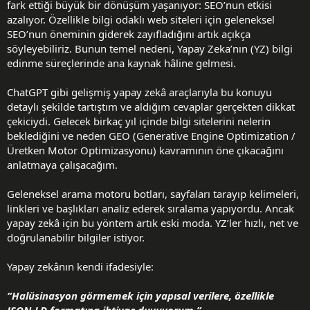
fark ettiği büyük bir dönüşüm yaşanıyor: SEO’nun etkisi
azalıyor. Özellikle bilgi odaklı web siteleri için geleneksel
SEO’nun öneminin giderek zayıfladığını artık açıkça
söyleyebiliriz. Bunun temel nedeni, Yapay Zeka’nın (YZ) bilgi
edinme süreçlerinde ana kaynak hâline gelmesi.
ChatGPT gibi gelişmiş yapay zekâ araçlarıyla bu konuyu
detaylı şekilde tartıştım ve aldığım cevaplar gerçekten dikkat
çekiciydi. Gelecek birkaç yıl içinde bilgi sitelerini nelerin
beklediğini ve neden GEO (Generative Engine Optimization /
Üretken Motor Optimizasyonu) kavramının öne çıkacağını
anlatmaya çalışacağım.
Geleneksel arama motoru botları, sayfaları tarayıp kelimeleri,
linkleri ve başlıkları analiz ederek sıralama yapıyordu. Ancak
yapay zekâ için bu yöntem artık eski moda. YZ’ler hızlı, net ve
doğrulanabilir bilgiler istiyor.
Yapay zekânın kendi ifadesiyle:
“Halüsinasyon görmemek için yapısal verilere, özellikle
JSON-LD formatına ihtiyaç duyuyorum.”