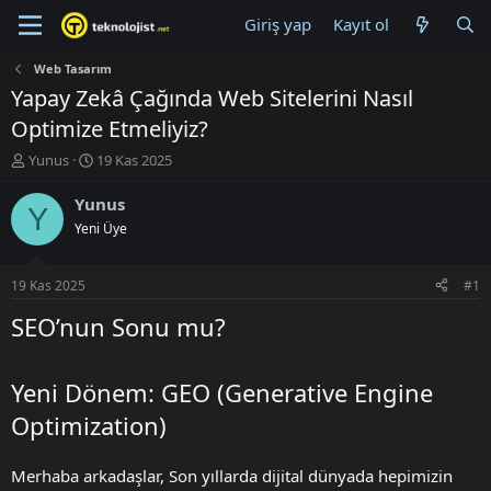
Giriş yap
Kayıt ol
Web Tasarım
Yapay Zekâ Çağında Web Sitelerini Nasıl
Optimize Etmeliyiz?
K
B
Yunus
19 Kas 2025
o
a
n
ş
Yunus
Y
u
l
Yeni Üye
y
a
u
n
B
g
19 Kas 2025
#1
a
ı
ş
ç
SEO’nun Sonu mu?
l
t
a
a
t
r
Yeni Dönem: GEO (Generative Engine
a
i
n
h
Optimization)
i
Merhaba arkadaşlar, Son yıllarda dijital dünyada hepimizin