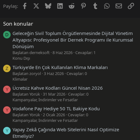
Facebook
X (Twitter)
Bluesky
LinkedIn
Reddit
Pinterest
Tumblr
WhatsApp
E-posta
Li
Paylaş:
Son konular
Geleceğin Sivil Toplum Örgütlenmesinde Dijital Yönetim
D
Altyapısı: Profesyonel Bir Dernek Programı ile Kurumsal
Dönüşüm
Başlatan derneksoft
8 Haz 2026
Cevaplar: 1
Konu Dışı
Türkiye'de En Çok Kullanılan Klima Markaları
Z
Başlatan zoryol
3 Haz 2026
Cevaplar: 0
Klimalar
Ücretsiz Kahve Kodları Güncel Nisan 2026
Y
Başlatan Yörük
31 Mar 2026
Cevaplar: 0
Kampanyalar, İndirimler ve Fırsatlar
Vodafone Pay Hediye 50 TL Bakiye Kodu
Y
Başlatan Yörük
2 Ocak 2026
Cevaplar: 0
Kampanyalar, İndirimler ve Fırsatlar
Yapay Zekâ Çağında Web Sitelerini Nasıl Optimize
Y
Etmeliyiz?