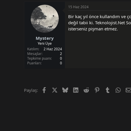
i
15 Haz 2024
Bir kaç yıl önce kullandım ve ç
değil tabii ki. Teknolojist.Net 
isterseniz pişman etmez.
Mystery
Yeni Üye
Katılım
2 Haz 2024
Mesajlar
2
Tepkime puanı
0
Puanları
0
Facebook
X (Twitter)
Bluesky
LinkedIn
Reddit
Pinterest
Tumblr
Wha
Paylaş: