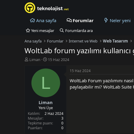
Ana sayfa
Forumlar
Neler yeni
Yeni mesajlar
Forumlarda ara
Ana sayfa
Forumlar
İnternet ve Web
Web Tasarım
WoltLab forum yazılımı kullanıcı 
K
B
Liman
15 Haz 2024
o
a
n
ş
15 Haz 2024
u
l
L
WoltLab Forum yazılımını nasıl 
y
a
u
n
paylaşabilir mi? WoltLab Suite
B
g
a
ı
Liman
ş
ç
l
t
Yeni Üye
a
a
Katılım
2 Haz 2024
t
r
Mesajlar
3
Tepkime puanı
0
a
i
Puanları
0
n
h