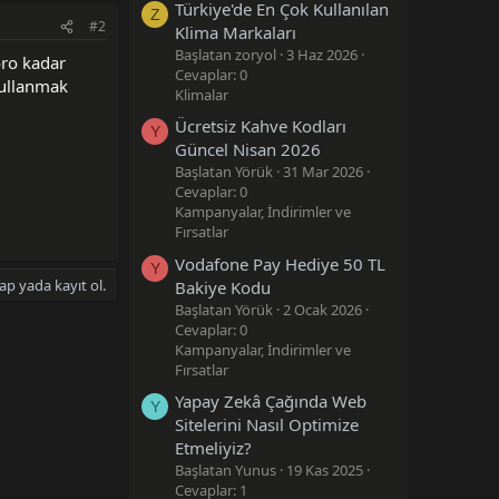
Türkiye'de En Çok Kullanılan
Z
#2
Klima Markaları
Başlatan zoryol
3 Haz 2026
oro kadar
Cevaplar: 0
 kullanmak
Klimalar
Ücretsiz Kahve Kodları
Y
Güncel Nisan 2026
Başlatan Yörük
31 Mar 2026
Cevaplar: 0
Kampanyalar, İndirimler ve
Fırsatlar
Vodafone Pay Hediye 50 TL
Y
ap yada kayıt ol.
Bakiye Kodu
Başlatan Yörük
2 Ocak 2026
Cevaplar: 0
Kampanyalar, İndirimler ve
Fırsatlar
Yapay Zekâ Çağında Web
Y
Sitelerini Nasıl Optimize
Etmeliyiz?
Başlatan Yunus
19 Kas 2025
Cevaplar: 1