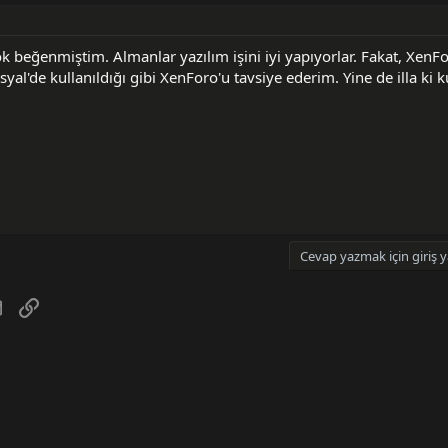
ok beğenmiştim. Almanlar yazılım işini iyi yapıyorlar. Fakat, XenF
Sosyal'de kullanıldığı gibi XenForo'u tavsiye ederim. Yine de illa ki
Cevap yazmak için giriş y
tsApp
E-posta
Link