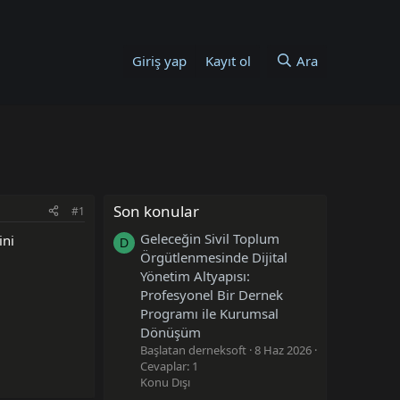
Giriş yap
Kayıt ol
Ara
Son konular
#1
Geleceğin Sivil Toplum
ini
D
Örgütlenmesinde Dijital
Yönetim Altyapısı:
Profesyonel Bir Dernek
Programı ile Kurumsal
Dönüşüm
Başlatan derneksoft
8 Haz 2026
Cevaplar: 1
Konu Dışı