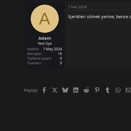
i
7 Haz 2024
A
İçerikleri silmek yerine, benc
Adem
Yeni Üye
Katılım
7 May 2024
Mesajlar
16
Tepkime puanı
0
Puanları
0
Facebook
X (Twitter)
Bluesky
LinkedIn
Reddit
Pinterest
Tumblr
Wha
Paylaş: