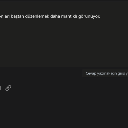
e onları baştan düzenlemek daha mantıklı görünüyor.
Cevap yazmak için giriş y
tsApp
E-posta
Link