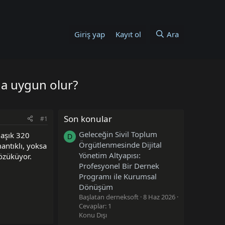
Giriş yap
Kayıt ol
Ara
ha uygun olur?
Son konular
#1
Geleceğin Sivil Toplum
laşık 320
D
Örgütlenmesinde Dijital
antıklı, yoksa
Yönetim Altyapısı:
özüküyor.
Profesyonel Bir Dernek
Programı ile Kurumsal
Dönüşüm
Başlatan derneksoft
8 Haz 2026
Cevaplar: 1
Konu Dışı