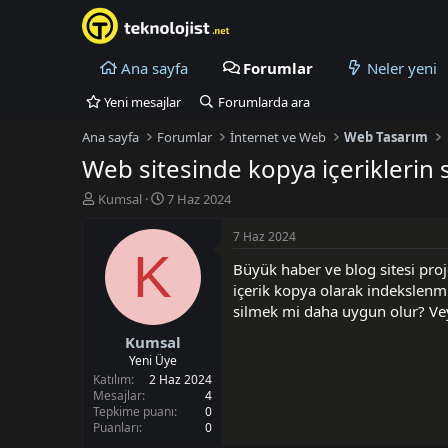
Ana sayfa
Forumlar
Neler yeni
Yeni mesajlar
Forumlarda ara
Ana sayfa
Forumlar
İnternet ve Web
Web Tasarım
Web sitesinde kopya içeriklerin
K
B
Kumsal
7 Haz 2024
o
a
n
ş
7 Haz 2024
u
l
K
Büyük haber ve blog sitesi proj
y
a
u
n
içerik kopya olarak indekslenm
B
g
silmek mi daha uygun olur? Ve
a
ı
Kumsal
ş
ç
l
t
Yeni Üye
a
a
Katılım
2 Haz 2024
t
r
Mesajlar
4
Tepkime puanı
0
a
i
Puanları
0
n
h