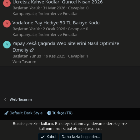
Ücretsiz Kahve Kodları Güncel Nisan 2026
Y
Başlatan Yörük
31 Mar 2026
Cevaplar: 0
Kampanyalar, İndirimler ve Fırsatlar
Vodafone Pay Hediye 50 TL Bakiye Kodu
Y
Başlatan Yörük
2 Ocak 2026
Cevaplar: 0
Kampanyalar, İndirimler ve Fırsatlar
Yapay Zekâ Çağında Web Sitelerini Nasıl Optimize
Y
Etmeliyiz?
Başlatan Yunus
19 Kas 2025
Cevaplar: 1
Web Tasarım
Web Tasarım
Default Dark Style
Türkçe (TR)
Bize ulaşın
Şartlar ve kurallar
Gizlilik politikası
Yardım
Bu site çerezler kullanır. Bu siteyi kullanmaya devam ederek çerez
Ana sayfa
R
kullanımımızı kabul etmiş olursunuz.
S
S
Kabul
Daha fazla bilgi edin…
®
Community platform by XenForo
© 2010-2025 XenForo Ltd.