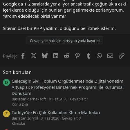
Google'da 1-2 sıralarda yer alıyor ancak trafik çoğunlukla eski
içeriklerde olduğu için bunları geri getirmekte zorlanıyorum.
Yardım edebilecek birisi var mı?
Sitenin özel bir PHP yazılımı olduğunu belirtmek isterim.
Cevap yazmak için giriş yap yada kayıt ol.
Facebook
X (Twitter)
Bluesky
LinkedIn
Reddit
Pinterest
Tumblr
WhatsApp
E-posta
Li
Paylaş:
Son konular
Geleceğin Sivil Toplum Örgütlenmesinde Dijital Yönetim
D
Altyapısı: Profesyonel Bir Dernek Programı ile Kurumsal
Dönüşüm
Başlatan derneksoft
8 Haz 2026
Cevaplar: 1
Konu Dışı
Türkiye'de En Çok Kullanılan Klima Markaları
Z
Başlatan zoryol
3 Haz 2026
Cevaplar: 0
Klimalar