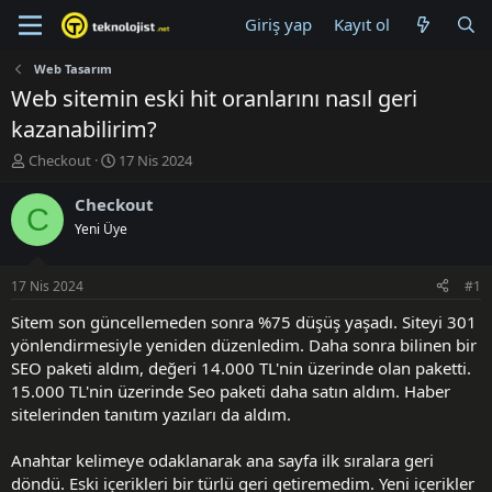
Giriş yap
Kayıt ol
Web Tasarım
Web sitemin eski hit oranlarını nasıl geri
kazanabilirim?
K
B
Checkout
17 Nis 2024
o
a
n
ş
Checkout
C
u
l
Yeni Üye
y
a
u
n
B
g
17 Nis 2024
#1
a
ı
ş
ç
Sitem son güncellemeden sonra %75 düşüş yaşadı. Siteyi 301
l
t
yönlendirmesiyle yeniden düzenledim. Daha sonra bilinen bir
a
a
SEO paketi aldım, değeri 14.000 TL'nin üzerinde olan paketti.
t
r
15.000 TL'nin üzerinde Seo paketi daha satın aldım. Haber
a
i
sitelerinden tanıtım yazıları da aldım.
n
h
i
Anahtar kelimeye odaklanarak ana sayfa ilk sıralara geri
döndü. Eski içerikleri bir türlü geri getiremedim. Yeni içerikler