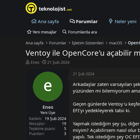
Ana sayfa
Forumlar
Neler yeni
Yeni mesajlar
Forumlarda ara
Ana sayfa
Forumlar
İşletim Sistemleri
macOS
Open
Ventoy ile OpenCore'u açabilir 
K
B
Enes
21 Şub 2024
o
a
n
ş
21 Şub 2024
u
l
Arkadaşlar zaten varsayılan şe
y
a
u
n
yüzünden mi bilemiyorum ama s
B
g
a
ı
Geçen günlerde Ventoy'u keşfed
Enes
ş
ç
EFI'yi yedekleyerek tabii ki.
l
t
Yeni Üye
a
a
Katılım
19 Şub 2024
Yapmak istediğim şey şu, diğer I
t
r
Mesajlar
19
Tepkime puanı
5
a
i
miyim? Açabilirsem nasıl olur b
Puanları
3
n
h
yapılı. Tek istediğim şey OC EF