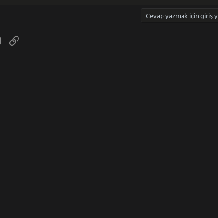
Cevap yazmak için giriş y
tsApp
E-posta
Link