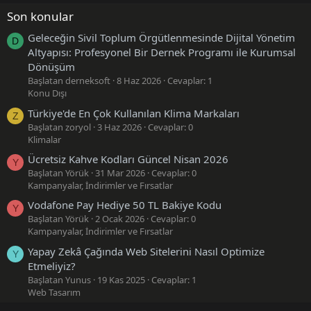
Son konular
Geleceğin Sivil Toplum Örgütlenmesinde Dijital Yönetim
D
Altyapısı: Profesyonel Bir Dernek Programı ile Kurumsal
Dönüşüm
Başlatan derneksoft
8 Haz 2026
Cevaplar: 1
Konu Dışı
Türkiye'de En Çok Kullanılan Klima Markaları
Z
Başlatan zoryol
3 Haz 2026
Cevaplar: 0
Klimalar
Ücretsiz Kahve Kodları Güncel Nisan 2026
Y
Başlatan Yörük
31 Mar 2026
Cevaplar: 0
Kampanyalar, İndirimler ve Fırsatlar
Vodafone Pay Hediye 50 TL Bakiye Kodu
Y
Başlatan Yörük
2 Ocak 2026
Cevaplar: 0
Kampanyalar, İndirimler ve Fırsatlar
Yapay Zekâ Çağında Web Sitelerini Nasıl Optimize
Y
Etmeliyiz?
Başlatan Yunus
19 Kas 2025
Cevaplar: 1
Web Tasarım