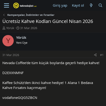
Giriş yap
Kayıt ol
Kampanyalar, İndirimler ve Fırsatlar
Ücretsiz Kahve Kodları Güncel Nisan 2026
K
B
Yörük
31 Mar 2026
o
a
n
ş
Yörük
Y
u
l
Yeni Üye
y
a
u
n
B
g
31 Mar 2026
#1
a
ı
ş
ç
Nevada Coffee’de tüm küçük boylarda geçerli hediye kahve!
l
t
a
a
D2EXXNMNF
t
r
a
i
Kaffee Schütz’den ikinci kahve hediye! 1 Alana 1 Bedava
n
h
Kahve Fırsatını kaçırmayın!
i
vodafoneGQG5ZBCN