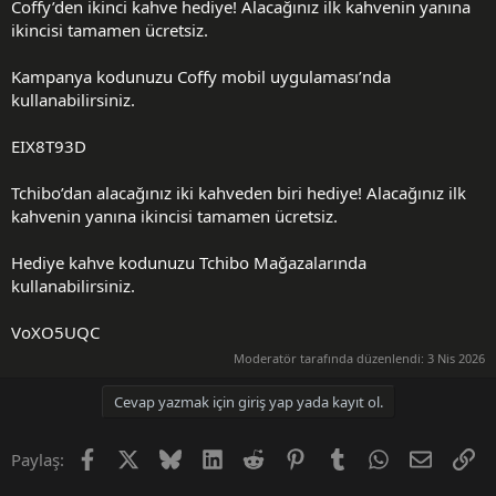
Coffy’den ikinci kahve hediye! Alacağınız ilk kahvenin yanına
ikincisi tamamen ücretsiz.
Kampanya kodunuzu Coffy mobil uygulaması’nda
kullanabilirsiniz.
EIX8T93D
Tchibo’dan alacağınız iki kahveden biri hediye! Alacağınız ilk
kahvenin yanına ikincisi tamamen ücretsiz.
Hediye kahve kodunuzu Tchibo Mağazalarında
kullanabilirsiniz.
VoXO5UQC
Moderatör tarafında düzenlendi:
3 Nis 2026
Cevap yazmak için giriş yap yada kayıt ol.
Facebook
X (Twitter)
Bluesky
LinkedIn
Reddit
Pinterest
Tumblr
WhatsApp
E-posta
Li
Paylaş: