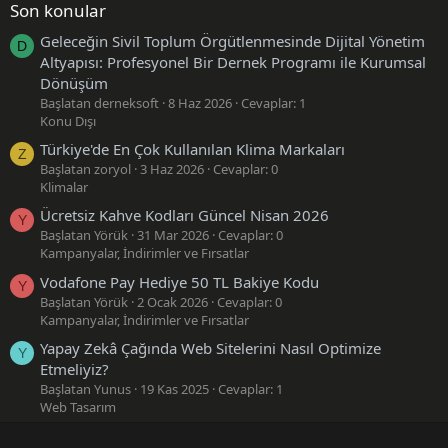
Son konular
Geleceğin Sivil Toplum Örgütlenmesinde Dijital Yönetim
D
Altyapısı: Profesyonel Bir Dernek Programı ile Kurumsal
Dönüşüm
Başlatan derneksoft
8 Haz 2026
Cevaplar: 1
Konu Dışı
Türkiye'de En Çok Kullanılan Klima Markaları
Z
Başlatan zoryol
3 Haz 2026
Cevaplar: 0
Klimalar
Ücretsiz Kahve Kodları Güncel Nisan 2026
Y
Başlatan Yörük
31 Mar 2026
Cevaplar: 0
Kampanyalar, İndirimler ve Fırsatlar
Vodafone Pay Hediye 50 TL Bakiye Kodu
Y
Başlatan Yörük
2 Ocak 2026
Cevaplar: 0
Kampanyalar, İndirimler ve Fırsatlar
Yapay Zekâ Çağında Web Sitelerini Nasıl Optimize
Y
Etmeliyiz?
Başlatan Yunus
19 Kas 2025
Cevaplar: 1
Web Tasarım