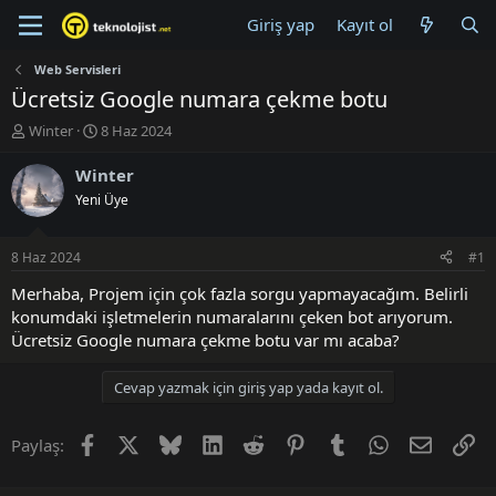
Giriş yap
Kayıt ol
Web Servisleri
Ücretsiz Google numara çekme botu
K
B
Winter
8 Haz 2024
o
a
n
ş
Winter
u
l
Yeni Üye
y
a
u
n
B
g
8 Haz 2024
#1
a
ı
ş
ç
Merhaba, Projem için çok fazla sorgu yapmayacağım. Belirli
l
t
konumdaki işletmelerin numaralarını çeken bot arıyorum.
a
a
Ücretsiz Google numara çekme botu var mı acaba?
t
r
a
i
Cevap yazmak için giriş yap yada kayıt ol.
n
h
i
Facebook
X (Twitter)
Bluesky
LinkedIn
Reddit
Pinterest
Tumblr
WhatsApp
E-posta
Li
Paylaş: