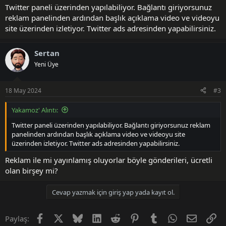
Twitter paneli üzerinden yapılabiliyor. Bağlantı giriyorsunuz
reklam panelinden ardından başlık açıklama video ve videoyu
site üzerinden izletiyor. Twitter ads adresinden yapabilirsiniz.
Sertan
Yeni Üye
18 May 2024
#3
Yakamoz' Alıntı:
Twitter paneli üzerinden yapılabiliyor. Bağlantı giriyorsunuz reklam
panelinden ardından başlık açıklama video ve videoyu site
üzerinden izletiyor. Twitter ads adresinden yapabilirsiniz.
Reklam ile mi yayınlamış oluyorlar böyle gönderileri, ücretli
olan birşey mi?
Cevap yazmak için giriş yap yada kayıt ol.
Facebook
X (Twitter)
Bluesky
LinkedIn
Reddit
Pinterest
Tumblr
WhatsApp
E-posta
Li
Paylaş: