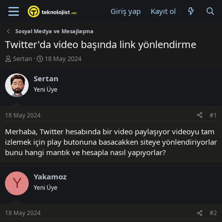
Giriş yap
Kayıt ol
Sosyal Medya ve Mesajlaşma
Twitter'da video başında link yönlendirme
K
B
Sertan
18 May 2024
o
a
n
ş
Sertan
u
l
Yeni Üye
y
a
u
n
B
g
18 May 2024
#1
a
ı
ş
ç
Merhaba, Twitter hesabında bir video paylaşıyor videoyu tam
l
t
izlemek için play butonuna basacakken siteye yönlendiriyorlar
a
a
bunu hangi mantık ve hesapla nasıl yapıyorlar?
t
r
a
i
n
h
Yakamoz
Y
i
Yeni Üye
18 May 2024
#2