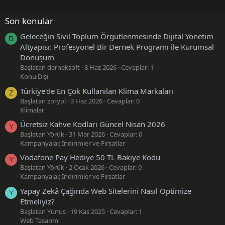
Son konular
Geleceğin Sivil Toplum Örgütlenmesinde Dijital Yönetim
D
Altyapısı: Profesyonel Bir Dernek Programı ile Kurumsal
Dönüşüm
Başlatan derneksoft
8 Haz 2026
Cevaplar: 1
Konu Dışı
Türkiye'de En Çok Kullanılan Klima Markaları
Z
Başlatan zoryol
3 Haz 2026
Cevaplar: 0
Klimalar
Ücretsiz Kahve Kodları Güncel Nisan 2026
Y
Başlatan Yörük
31 Mar 2026
Cevaplar: 0
Kampanyalar, İndirimler ve Fırsatlar
Vodafone Pay Hediye 50 TL Bakiye Kodu
Y
Başlatan Yörük
2 Ocak 2026
Cevaplar: 0
Kampanyalar, İndirimler ve Fırsatlar
Yapay Zekâ Çağında Web Sitelerini Nasıl Optimize
Y
Etmeliyiz?
Başlatan Yunus
19 Kas 2025
Cevaplar: 1
Web Tasarım