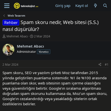
Giriş yap
Kayıt ol
Web Tasarım
Spam skoru nedir, Web sitesi (S.S.)
Rehber
nasıl düşürülür?
K
B
Mehmet Abacı
2 Mar 2024
o
a
n
ş
Mehmet Abacı
u
l
Administrator
Yönetici
y
a
u
n
B
g
2 Mar 2024
#1
a
ı
ş
ç
Spam skoru, SEO ve yazılım şirketi Moz tarafından 2015
l
t
yılında geliştirilen puanlama sistemidir. %1 ile %100 arasında
a
a
puanlama olan skor, web sitesinin spam içerme olasılığını
t
r
veya güvenilirliğini belirtir. Google'ın sıralama algoritması
a
i
doğrudan spam skorunu kullanmasa da, Moz'un spam skoru,
n
h
Google'ın cezalandırdığı veya yasakladığı sitelerin ortak
i
özelliklerini belirler.