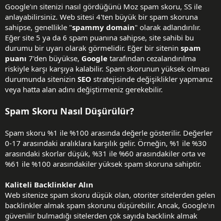
Google'ın sitenizi nasıl gördüğünü Moz spam skoru, SS ile
anlayabilirsiniz. Web sitesi 4'ten büyük bir spam skoruna
sahipse, genellikle "
spammy domain
" olarak adlandırılır.
Eğer site 5 ya da 6 spam puanına sahipse, site sahibi bu
durumu bir uyarı olarak görmelidir. Eğer bir sitenin
spam
puanı
7'den büyükse,
Google
tarafından cezalandırılma
riskiyle karşı karşıya kalabilir. Spam skorunun yüksek olması
durumunda sitenizin
SEO
stratejisinde değişiklikler yapmanız
veya hatta alan adını değiştirmeniz gerekebilir.
Spam Skoru Nasıl Düşürülür?
Spam skoru %1 ile %100 arasında değerle gösterilir. Değerler
0-17 arasındaki aralıklara karşılık gelir. Örneğin, %1 ile %30
arasındaki skorlar düşük, %31 ile %60 arasındakiler orta ve
%61 ile %100 arasındakiler yüksek spam skoruna sahiptir.
Kaliteli Backlinkler Alın
Web sitenize spam skoru düşük olan, otoriter sitelerden gelen
backlinkler almak spam skorunu düşürebilir. Ancak, Google'ın
güvenilir bulmadığı sitelerden çok sayıda backlink almak