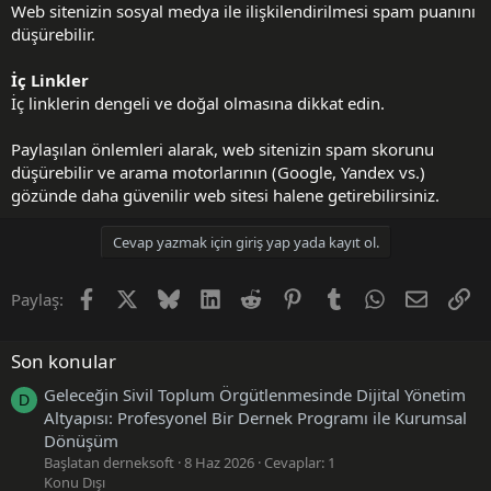
Web sitenizin sosyal medya ile ilişkilendirilmesi spam puanını
düşürebilir.
İç Linkler
İç linklerin dengeli ve doğal olmasına dikkat edin.
Paylaşılan önlemleri alarak, web sitenizin spam skorunu
düşürebilir ve arama motorlarının (Google, Yandex vs.)
gözünde daha güvenilir web sitesi halene getirebilirsiniz.
Cevap yazmak için giriş yap yada kayıt ol.
Facebook
X (Twitter)
Bluesky
LinkedIn
Reddit
Pinterest
Tumblr
WhatsApp
E-posta
Li
Paylaş:
Son konular
Geleceğin Sivil Toplum Örgütlenmesinde Dijital Yönetim
D
Altyapısı: Profesyonel Bir Dernek Programı ile Kurumsal
Dönüşüm
Başlatan derneksoft
8 Haz 2026
Cevaplar: 1
Konu Dışı