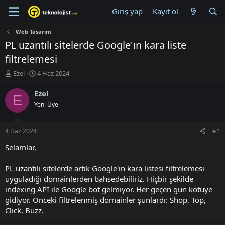
Giriş yap
Kayıt ol
Web Tasarım
PL uzantılı sitelerde Google'ın kara liste
filtrelemesi
K
B
Ezel
4 Haz 2024
o
a
n
ş
Ezel
E
u
l
Yeni Üye
y
a
u
n
B
g
4 Haz 2024
#1
a
ı
ş
ç
Selamlar,
l
t
a
a
PL uzantılı sitelerde artık Google'ın kara listesi filtrelemesi
t
r
uyguladığı domainlerden bahsedebiliriz. Hiçbir şekilde
a
i
indexing API ile Google bot gelmiyor. Her geçen gün kötüye
n
h
gidiyor. Önceki filtrelenmiş domainler şunlardı: Shop, Top,
i
Click, Buzz.