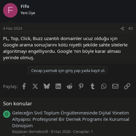
Fifo
F
Yeni Üye
4 Haz 2024
#2
PL, Top, Click, Buzz uzantılı domainler ucuz olduğu için
Google arama sonuçlarını kötü niyetli şekilde sahte sitelerle
algoritmayı engelliyordu. Google 'nin böyle karar alması
yerinde olmuş.
Cevap yazmak için giriş yap yada kayıt ol.
Facebook
X (Twitter)
Bluesky
LinkedIn
Reddit
Pinterest
Tumblr
WhatsApp
E-posta
Li
Paylaş:
Son konular
Geleceğin Sivil Toplum Örgütlenmesinde Dijital Yönetim
D
Altyapısı: Profesyonel Bir Dernek Programı ile Kurumsal
Dönüşüm
Başlatan derneksoft
8 Haz 2026
Cevaplar: 1