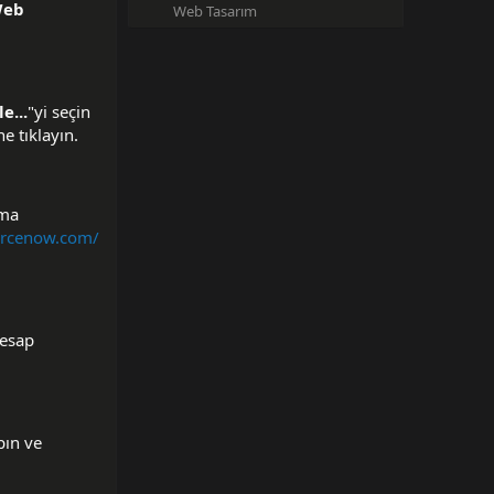
Web
Web Tasarım
e...
"yi seçin
 tıklayın.
tma
forcenow.com/
hesap
pın ve