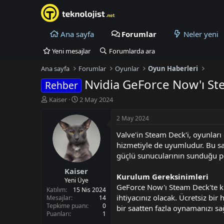
Ana sayfa
Forumlar
Neler yeni
Yeni mesajlar
Forumlarda ara
Ana sayfa
Forumlar
Oyunlar
Oyun Haberleri
Nvidia GeForce Now'ı Ste
Rehber
K
B
Kaiser
2 May 2024
o
a
n
ş
2 May 2024
u
l
Valve'in Steam Deck'i, oyunlar
y
a
u
n
hizmetiyle de uyumludur. Bu sa
B
g
güçlü sunucularının sunduğu pe
a
ı
Kaiser
ş
ç
Kurulum Gereksinimleri
l
t
Yeni Üye
GeForce Now'ı Steam Deck'te ku
a
a
Katılım
15 Nis 2024
ihtiyacınız olacak. Ücretsiz bir
t
r
Mesajlar
14
Tepkime puanı
0
a
i
bir saatten fazla oynamanızı sağ
Puanları
1
n
h