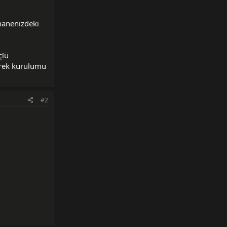
hanenizdeki
çlü
erek kurulumu
#2