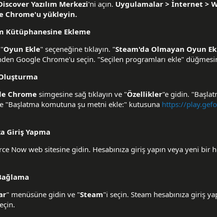
Discover Yazılım Merkezi
'ni açın.
Uygulamalar > İnternet > 
e Chrome'u yükleyin.
m Kütüphanesine Ekleme
 "
Oyun Ekle
" seçeneğine tıklayın. "
Steam'da Olmayan Oyun Ekl
den Google Chrome'u seçin. "Seçilen programları ekle" düğmesine
 Oluşturma
le Chrome
simgesine sağ tıklayın ve "
Özellikler
"e gidin. "Başla
ve "Başlatma komutuna şu metni ekle:" kutusuna
https://play.ge
a Giriş Yapma
e Now web sitesine gidin. Hesabınıza giriş yapın veya yeni bir 
Bağlama
ar
" menüsüne gidin ve "
Steam
"i seçin. Steam hesabınıza giriş ya
eçin.