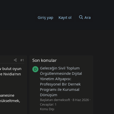
Giriş yap
Kayıt ol
Ara
Son konular
#1
Geleceğin Sivil Toplum
w bulut oyun
D
Örgütlenmesinde Dijital
e Nvidia'nın
Yönetim Altyapısı:
Profesyonel Bir Dernek
Programı ile Kurumsal
Dönüşüm
hanesine
Başlatan derneksoft
8 Haz 2026
 yükseltmek,
Cevaplar: 1
Konu Dışı