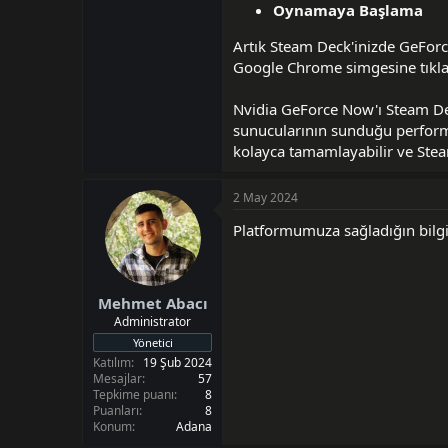
Oynamaya Başlama
Artık Steam Deck'inizde GeFor
Google Chrome simgesine tıkla
Nvidia GeForce Now'ı Steam Dec
sunucularının sunduğu performa
kolayca tamamlayabilir ve Steam
2 May 2024
Platformumuza sağladığın bilgi
Mehmet Abacı
Administrator
Yönetici
Katılım
19 Şub 2024
Mesajlar
57
Tepkime puanı
8
Puanları
8
Konum
Adana