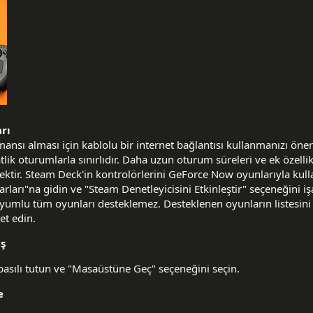
rı
mansı alması için kablolu bir internet bağlantısı kullanmanızı öner
lik oturumlarla sınırlıdır. Daha uzun oturum süreleri ve ek özellikl
ektir. Steam Deck'in kontrolörlerini GeForce Now oyunlarıyla kul
ları"na gidin ve "Steam Denetleyicisini Etkinleştir" seçeneğini iş
yumlu tüm oyunları desteklemez. Desteklenen oyunların listesini
et edin.
ş
sılı tutun ve "Masaüstüne Geç" seçeneğini seçin.
e