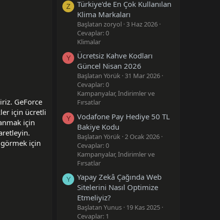
Türkiye'de En Çok Kullanılan
Z
Klima Markaları
Başlatan zoryol
3 Haz 2026
Cevaplar: 0
Klimalar
Ücretsiz Kahve Kodları
Y
Güncel Nisan 2026
Başlatan Yörük
31 Mar 2026
Cevaplar: 0
Kampanyalar, İndirimler ve
iriz. GeForce
Fırsatlar
er için ücretli
Vodafone Pay Hediye 50 TL
Y
lanmak için
Bakiye Kodu
aretleyin.
Başlatan Yörük
2 Ocak 2026
 görmek için
Cevaplar: 0
Kampanyalar, İndirimler ve
Fırsatlar
Yapay Zekâ Çağında Web
Y
Sitelerini Nasıl Optimize
Etmeliyiz?
Başlatan Yunus
19 Kas 2025
Cevaplar: 1