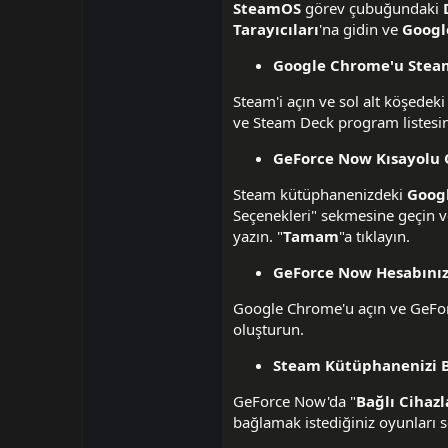
SteamOS
görev çubuğundaki
Tarayıcıları
'na gidin ve
Googl
Google Chrome'u Stea
Steam'i açın ve sol alt köşedeki
ve Steam Deck program listesin
GeForce Now Kısayolu
Steam kütüphanenizdeki
Goog
Seçenekleri" sekmesine geçin 
yazın. "
Tamam
"a tıklayın.
GeForce Now Hesabınız
Google Chrome'u açın ve GeForc
oluşturun.
Steam Kütüphanenizi 
GeForce Now'da "
Bağlı Cihazl
bağlamak istediğiniz oyunları s