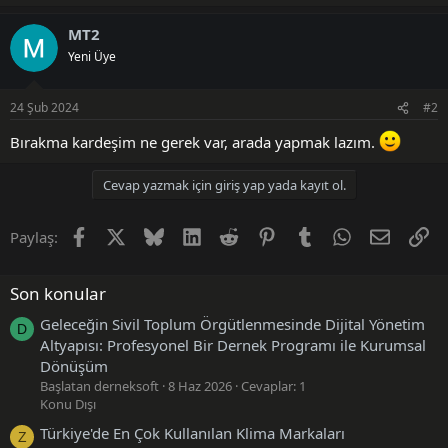
MT2
Yeni Üye
24 Şub 2024
#2
Bırakma kardeşim ne gerek var, arada yapmak lazım.
Cevap yazmak için giriş yap yada kayıt ol.
Facebook
X (Twitter)
Bluesky
LinkedIn
Reddit
Pinterest
Tumblr
WhatsApp
E-posta
Li
Paylaş:
Son konular
Geleceğin Sivil Toplum Örgütlenmesinde Dijital Yönetim
D
Altyapısı: Profesyonel Bir Dernek Programı ile Kurumsal
Dönüşüm
Başlatan derneksoft
8 Haz 2026
Cevaplar: 1
Konu Dışı
Türkiye'de En Çok Kullanılan Klima Markaları
Z