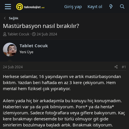
Giriş yap
Kayıt ol
Sağlık
Mastürbasyon nasıl bırakılır?
K
B
Tablet Cocuk
24 Şub 2024
o
a
n
ş
Tablet Cocuk
u
l
Yeni Üye
y
a
u
n
B
g
24 Şub 2024
#1
a
ı
ş
ç
Herkese selamlar, 16 yaşındayım ve artık mastürbasyondan
l
t
bıktım. Yazdan beri haftada en az 3 kere çekiyorum. Hem
a
a
mental hem fiziksel çok yıpratıyor.
t
r
a
i
Ailem yada hiç bir arkadaşımla bu konuyu hiç konuşmadım.
n
h
Haberleri var ya da yok bilmiyorum. Porn* ya da henta*
i
izlemiyorum. Sadece fotoğraflara veya giflere bakıyorum. Kaç
kere bırakmayı denesemde bir türlü olmuyor git gide
sinirlerim bozulmaya başladı artık. Bırakmak istiyorum.