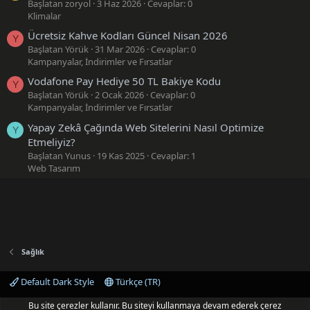
Başlatan zoryol
3 Haz 2026
Cevaplar: 0
Klimalar
Ücretsiz Kahve Kodları Güncel Nisan 2026
Y
Başlatan Yörük
31 Mar 2026
Cevaplar: 0
Kampanyalar, İndirimler ve Fırsatlar
Vodafone Pay Hediye 50 TL Bakiye Kodu
Y
Başlatan Yörük
2 Ocak 2026
Cevaplar: 0
Kampanyalar, İndirimler ve Fırsatlar
Yapay Zekâ Çağında Web Sitelerini Nasıl Optimize
Y
Etmeliyiz?
Başlatan Yunus
19 Kas 2025
Cevaplar: 1
Web Tasarım
Sağlık
Default Dark Style
Türkçe (TR)
Bize ulaşın
Şartlar ve kurallar
Gizlilik politikası
Yardım
Bu site çerezler kullanır. Bu siteyi kullanmaya devam ederek çerez