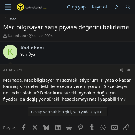
Giriş yap
Kayıt ol
Mac
Mac bilgisayar satış piyasa değerini belirleme
K
B
Kadınhanı
4 Haz 2024
o
a
n
ş
Kadınhanı
K
u
l
Yeni Üye
y
a
u
n
B
g
4 Haz 2024
#1
a
ı
ş
ç
Merhaba, Mac bilgisayarımı satmak istiyorum. Piyasa o kadar
l
t
karmaşık ki gelen tekliflere cevap veremiyorum. Sizce değeri
a
a
ne kadar olabilir? Dolar kuru sürekli oynak olduğu için
t
r
fiyatları da değişiyor sürekli hesaplamayı nasıl yapabilirim?
a
i
n
h
i
Cevap yazmak için giriş yap yada kayıt ol.
Facebook
X (Twitter)
Bluesky
LinkedIn
Reddit
Pinterest
Tumblr
WhatsApp
E-posta
Li
Paylaş: