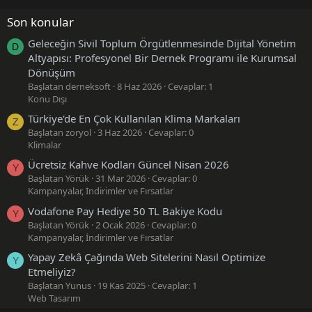
Son konular
Geleceğin Sivil Toplum Örgütlenmesinde Dijital Yönetim
D
Altyapısı: Profesyonel Bir Dernek Programı ile Kurumsal
Dönüşüm
Başlatan derneksoft
8 Haz 2026
Cevaplar: 1
Konu Dışı
Türkiye'de En Çok Kullanılan Klima Markaları
Z
Başlatan zoryol
3 Haz 2026
Cevaplar: 0
Klimalar
Ücretsiz Kahve Kodları Güncel Nisan 2026
Y
Başlatan Yörük
31 Mar 2026
Cevaplar: 0
Kampanyalar, İndirimler ve Fırsatlar
Vodafone Pay Hediye 50 TL Bakiye Kodu
Y
Başlatan Yörük
2 Ocak 2026
Cevaplar: 0
Kampanyalar, İndirimler ve Fırsatlar
Yapay Zekâ Çağında Web Sitelerini Nasıl Optimize
Y
Etmeliyiz?
Başlatan Yunus
19 Kas 2025
Cevaplar: 1
Web Tasarım