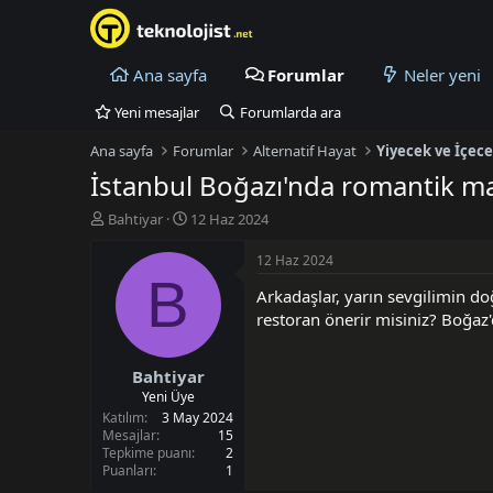
Ana sayfa
Forumlar
Neler yeni
Yeni mesajlar
Forumlarda ara
Ana sayfa
Forumlar
Alternatif Hayat
Yiyecek ve İçec
İstanbul Boğazı'nda romantik ma
K
B
Bahtiyar
12 Haz 2024
o
a
n
ş
12 Haz 2024
u
l
B
Arkadaşlar, yarın sevgilimin d
y
a
u
n
restoran önerir misiniz? Boğaz
B
g
a
ı
Bahtiyar
ş
ç
l
t
Yeni Üye
a
a
Katılım
3 May 2024
t
r
Mesajlar
15
Tepkime puanı
2
a
i
Puanları
1
n
h