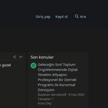
Giriş yap
Kayıt ol
Ara
Son konular
#1
Geleceğin Sivil Toplum
ı güzel
D
Örgütlenmesinde Dijital
Yönetim Altyapısı:
Profesyonel Bir Dernek
Programı ile Kurumsal
Dönüşüm
Başlatan derneksoft
8 Haz 2026
Cevaplar: 1
Konu Dışı