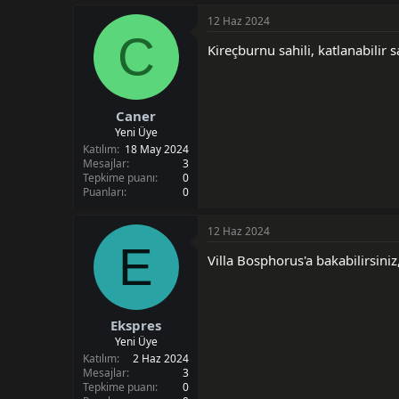
i
12 Haz 2024
C
Kireçburnu sahili, katlanabilir 
Caner
Yeni Üye
Katılım
18 May 2024
Mesajlar
3
Tepkime puanı
0
Puanları
0
12 Haz 2024
E
Villa Bosphorus'a bakabilirsiniz
Ekspres
Yeni Üye
Katılım
2 Haz 2024
Mesajlar
3
Tepkime puanı
0