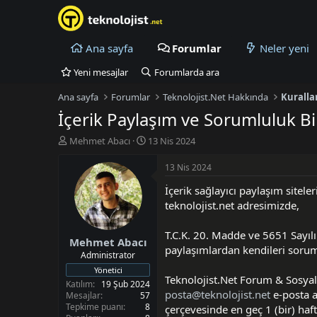
Ana sayfa
Forumlar
Neler yeni
Yeni mesajlar
Forumlarda ara
Ana sayfa
Forumlar
Teknolojist.Net Hakkında
Kuralla
İçerik Paylaşım ve Sorumluluk Bi
K
B
Mehmet Abacı
13 Nis 2024
o
a
n
ş
13 Nis 2024
u
l
İçerik sağlayıcı paylaşım siteler
y
a
u
n
teknolojist.net adresimizde,
B
g
a
ı
T.C.K. 20. Madde ve 5651 Sayıl
Mehmet Abacı
ş
ç
paylaşımlardan kendileri soruml
l
t
Administrator
a
a
Yönetici
Teknolojist.Net Forum & Sosyal
t
r
Katılım
19 Şub 2024
a
i
posta@teknolojist.net
e-posta a
Mesajlar
57
n
h
Tepkime puanı
8
çerçevesinde en geç 1 (bir) haft