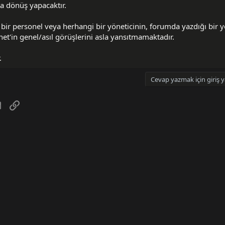
ta dönüş yapacaktır.
ir personel veya herhangi bir yöneticinin, forumda yazdığı bir 
.net'in genel/asıl görüşlerini asla yansıtmamaktadır.
.
Cevap yazmak için giriş y
tsApp
E-posta
Link