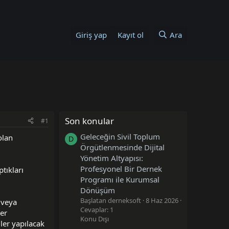
Giriş yap
Kayıt ol
Ara
Son konular
#1
Geleceğin Sivil Toplum
olan
D
Örgütlenmesinde Dijital
Yönetim Altyapısı:
Profesyonel Bir Dernek
tıkları
Programı ile Kurumsal
Dönüşüm
Başlatan derneksoft
8 Haz 2026
veya
Cevaplar: 1
ler
Konu Dışı
mler yapılacak