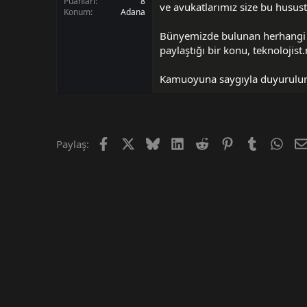
i
Puanları
8
ve avukatlarımız size bu husus
Konum
Adana
Bünyemizde bulunan herhangi b
paylaştığı bir konu, teknolojist
Kamuoyuna saygıyla duyurulur
Facebook
X (Twitter)
Bluesky
LinkedIn
Reddit
Pinterest
Tumblr
Wha
Paylaş: