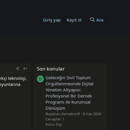
Giriş yap
Kayıt ol
Ara
Son konular
#1
Geleceğin Sivil Toplum
kçi teknoloji,
D
Örgütlenmesinde Dijital
 oyunlarına
Yönetim Altyapısı:
Profesyonel Bir Dernek
Programı ile Kurumsal
Dönüşüm
Başlatan derneksoft
8 Haz 2026
Cevaplar: 1
Konu Dışı