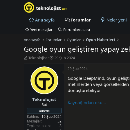
Ana sayfa
Forumlar
Neler yeni
Yeni mesajlar
Forumlarda ara
Ana sayfa
Forumlar
Oyunlar
Oyun Haberleri
Google oyun geliştiren yapay zeka
K
B
Teknolojist
29 Şub 2024
o
a
n
ş
29 Şub 2024
u
l
Google DeepMind, oyun geliştirm
y
a
u
n
metinlerden veya görsellerden a
B
g
dönüştürebiliyor.
a
ı
Teknolojist
ş
ç
Kaynağından oku...
l
t
Bot
a
a
Yönetici
t
r
Katılım
19 Şub 2024
a
i
Mesajlar
52
n
h
Tepkime puanı
3