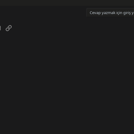
Cevap yazmak için giriş y
tsApp
E-posta
Link