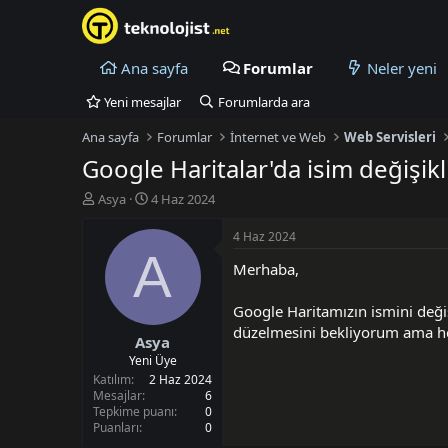
Ana sayfa
Forumlar
Neler yeni
Yeni mesajlar
Forumlarda ara
Ana sayfa
Forumlar
İnternet ve Web
Web Servisleri
Google Haritalar'da isim değişikli
K
B
Asya
4 Haz 2024
o
a
n
ş
4 Haz 2024
u
l
A
Merhaba,
y
a
u
n
B
g
Google Haritamızın ismini deği
a
ı
düzelmesini bekliyorum ama her
Asya
ş
ç
l
t
Yeni Üye
a
a
Katılım
2 Haz 2024
t
r
Mesajlar
6
Tepkime puanı
0
a
i
Puanları
0
n
h