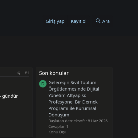
Giriş yap
Kayıt ol
Ara
Son konular
#1
Geleceğin Sivil Toplum
D
Örgütlenmesinde Dijital
Yönetim Altyapısı:
-4 gündür
Profesyonel Bir Dernek
Programı ile Kurumsal
Dönüşüm
Başlatan derneksoft
8 Haz 2026
Cevaplar: 1
Konu Dışı