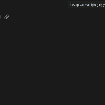
Cevap yazmak için giriş y
tsApp
E-posta
Link