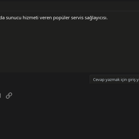
a sunucu hizmeti veren popüler servis sağlayıcısı.
Cevap yazmak için giriş y
tsApp
E-posta
Link