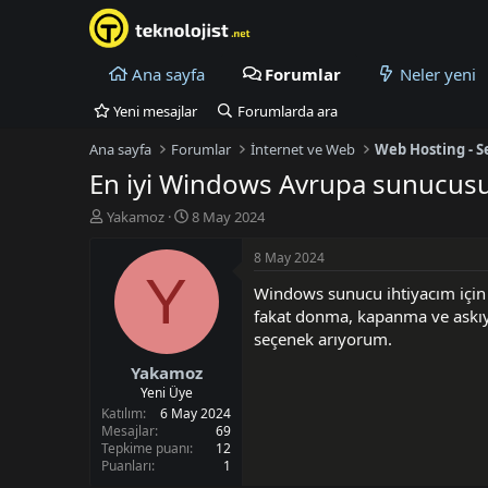
Ana sayfa
Forumlar
Neler yeni
Yeni mesajlar
Forumlarda ara
Ana sayfa
Forumlar
İnternet ve Web
Web Hosting - S
En iyi Windows Avrupa sunucusu
K
B
Yakamoz
8 May 2024
o
a
n
ş
8 May 2024
u
l
Y
Windows sunucu ihtiyacım için
y
a
u
n
fakat donma, kapanma ve askıya
B
g
seçenek arıyorum.
a
ı
Yakamoz
ş
ç
l
t
Yeni Üye
a
a
Katılım
6 May 2024
t
r
Mesajlar
69
Tepkime puanı
12
a
i
Puanları
1
n
h