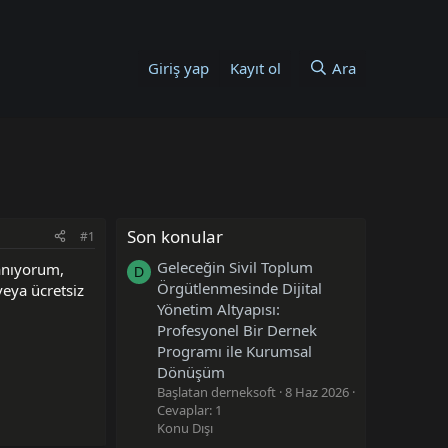
Giriş yap
Kayıt ol
Ara
Son konular
#1
Geleceğin Sivil Toplum
anıyorum,
D
Örgütlenmesinde Dijital
veya ücretsiz
Yönetim Altyapısı:
Profesyonel Bir Dernek
Programı ile Kurumsal
Dönüşüm
Başlatan derneksoft
8 Haz 2026
Cevaplar: 1
Konu Dışı