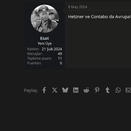
i
8 May 2024
Hetzner ve Contabo da Avrupa'd
Esat
Yeni Üye
Katılım
21 Şub 2024
Mesajlar
49
Tepkime puanı
11
Puanları
0
Facebook
X (Twitter)
Bluesky
LinkedIn
Reddit
Pinterest
Tumblr
Wha
Paylaş: