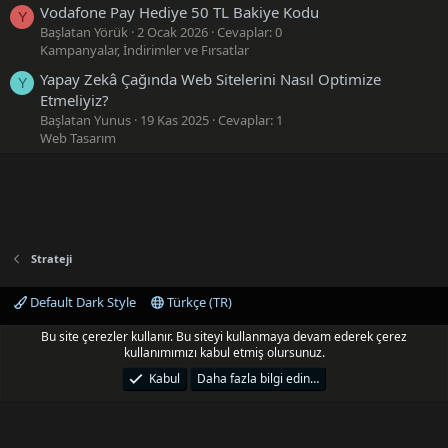
Vodafone Pay Hediye 50 TL Bakiye Kodu
Y
Başlatan Yörük
2 Ocak 2026
Cevaplar: 0
Kampanyalar, İndirimler ve Fırsatlar
Yapay Zekâ Çağında Web Sitelerini Nasıl Optimize
Y
Etmeliyiz?
Başlatan Yunus
19 Kas 2025
Cevaplar: 1
Web Tasarım
Strateji
Default Dark Style
Türkçe (TR)
Bize ulaşın
Şartlar ve kurallar
Gizlilik politikası
Yardım
Bu site çerezler kullanır. Bu siteyi kullanmaya devam ederek çerez
Ana sayfa
R
kullanımımızı kabul etmiş olursunuz.
S
S
Kabul
Daha fazla bilgi edin…
®
Community platform by XenForo
© 2010-2025 XenForo Ltd.