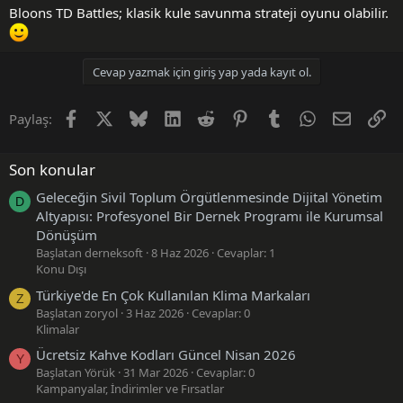
Bloons TD Battles; klasik kule savunma strateji oyunu olabilir.
Cevap yazmak için giriş yap yada kayıt ol.
Facebook
X (Twitter)
Bluesky
LinkedIn
Reddit
Pinterest
Tumblr
WhatsApp
E-posta
Li
Paylaş:
Son konular
Geleceğin Sivil Toplum Örgütlenmesinde Dijital Yönetim
D
Altyapısı: Profesyonel Bir Dernek Programı ile Kurumsal
Dönüşüm
Başlatan derneksoft
8 Haz 2026
Cevaplar: 1
Konu Dışı
Türkiye'de En Çok Kullanılan Klima Markaları
Z
Başlatan zoryol
3 Haz 2026
Cevaplar: 0
Klimalar
Ücretsiz Kahve Kodları Güncel Nisan 2026
Y
Başlatan Yörük
31 Mar 2026
Cevaplar: 0
Kampanyalar, İndirimler ve Fırsatlar