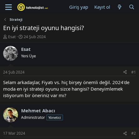
Giriş yap
Kayıt ol
Strateji
En iyi strateji oyunu hangisi?
K
B
Esat
24 Şub 2024
o
a
n
ş
Esat
u
l
Yeni Üye
y
a
u
n
B
g
24 Şub 2024
#1
a
ı
ş
ç
Selam arkadaşlar, Fiyatı vs. hiç birşey önemli değil. 2024'de
l
t
moda en iyi strateji oyunu sizce hangisi? Deneyimlemek
a
a
istiyorum bir öneriniz var mı?
t
r
a
i
n
h
Mehmet Abacı
i
Administrator
Yönetici
17 Mar 2024
#2