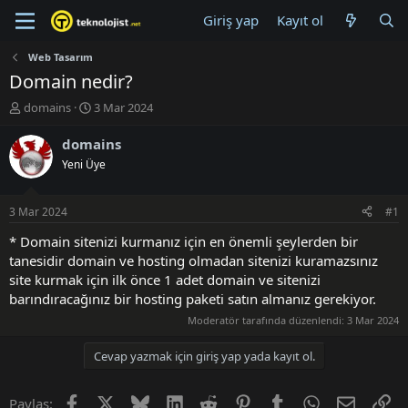
Giriş yap
Kayıt ol
Web Tasarım
Domain nedir?
K
B
domains
3 Mar 2024
o
a
n
ş
domains
u
l
Yeni Üye
y
a
u
n
B
g
3 Mar 2024
#1
a
ı
ş
ç
* Domain sitenizi kurmanız için en önemli şeylerden bir
l
t
tanesidir domain ve hosting olmadan sitenizi kuramazsınız
a
a
site kurmak için ilk önce 1 adet domain ve sitenizi
t
r
barındıracağınız bir hosting paketi satın almanız gerekiyor.
a
i
n
h
Moderatör tarafında düzenlendi:
3 Mar 2024
i
Cevap yazmak için giriş yap yada kayıt ol.
Facebook
X (Twitter)
Bluesky
LinkedIn
Reddit
Pinterest
Tumblr
WhatsApp
E-posta
Li
Paylaş: