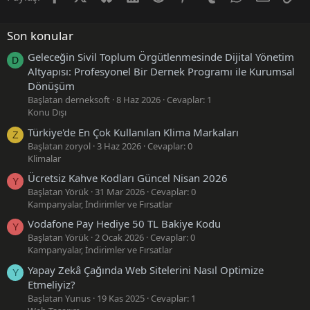
Son konular
Geleceğin Sivil Toplum Örgütlenmesinde Dijital Yönetim
D
Altyapısı: Profesyonel Bir Dernek Programı ile Kurumsal
Dönüşüm
Başlatan derneksoft
8 Haz 2026
Cevaplar: 1
Konu Dışı
Türkiye'de En Çok Kullanılan Klima Markaları
Z
Başlatan zoryol
3 Haz 2026
Cevaplar: 0
Klimalar
Ücretsiz Kahve Kodları Güncel Nisan 2026
Y
Başlatan Yörük
31 Mar 2026
Cevaplar: 0
Kampanyalar, İndirimler ve Fırsatlar
Vodafone Pay Hediye 50 TL Bakiye Kodu
Y
Başlatan Yörük
2 Ocak 2026
Cevaplar: 0
Kampanyalar, İndirimler ve Fırsatlar
Yapay Zekâ Çağında Web Sitelerini Nasıl Optimize
Y
Etmeliyiz?
Başlatan Yunus
19 Kas 2025
Cevaplar: 1