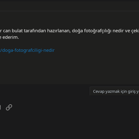
an bulat tarafından hazırlanan, doğa fotoğrafçılığı nedir ve çeki
e ederim.
t/doga-fotografciligi-nedir
Cevap yazmak için giriş y
tsApp
E-posta
Link