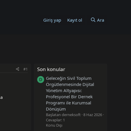
Giriş yap
Kayıt ol
Ara
Son konular
#1
Geleceğin Sivil Toplum
D
Örgütlenmesinde Dijital
Yönetim Altyapısı:
Profesyonel Bir Dernek
ğa
Programı ile Kurumsal
Dönüşüm
Başlatan derneksoft
8 Haz 2026
Cevaplar: 1
Konu Dışı