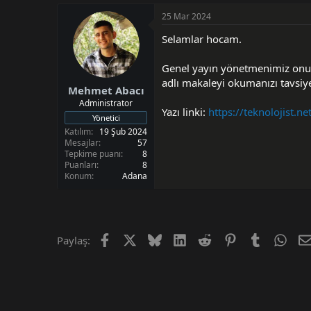
i
25 Mar 2024
Selamlar hocam.
Genel yayın yönetmenimiz onur c
adlı makaleyi okumanızı tavsiy
Mehmet Abacı
Administrator
Yazı linki:
https://teknolojist.ne
Yönetici
Katılım
19 Şub 2024
Mesajlar
57
Tepkime puanı
8
Puanları
8
Konum
Adana
Facebook
X (Twitter)
Bluesky
LinkedIn
Reddit
Pinterest
Tumblr
Wha
Paylaş: