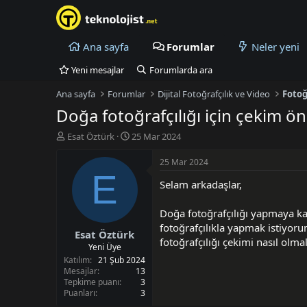
Ana sayfa
Forumlar
Neler yeni
Yeni mesajlar
Forumlarda ara
Ana sayfa
Forumlar
Dijital Fotoğrafçılık ve Video
Fotoğ
Doğa fotoğrafçılığı için çekim ön
K
B
Esat Öztürk
25 Mar 2024
o
a
n
ş
25 Mar 2024
u
l
E
Selam arkadaşlar,
y
a
u
n
B
g
Doğa fotoğrafçılığı yapmaya ka
a
ı
fotoğrafçılıkla yapmak istiyor
Esat Öztürk
ş
ç
fotoğrafçılığı çekimi nasıl olma
l
t
Yeni Üye
a
a
Katılım
21 Şub 2024
t
r
Mesajlar
13
Tepkime puanı
3
a
i
Puanları
3
n
h