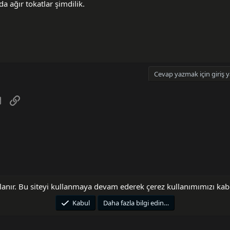
da ağır tokatlar şimdilik.
Cevap yazmak için giriş y
tsApp
E-posta
Link
llanır. Bu siteyi kullanmaya devam ederek çerez kullanımımızı ka
Bize ulaşın
Şartlar 
Kabul
Daha fazla bilgi edin…
®
Community platform by XenForo
© 2010-2025 XenForo Ltd.