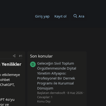
Giriş yap
Kayıt ol
Ara
Son konular
#1
Geleceğin Sivil Toplum
Yenilikler
D
Örgütlenmesinde Dijital
Yönetim Altyapısı:
nı etkilemeye
Profesyonel Bir Dernek
sohbet
Programı ile Kurumsal
n ChatGPT,
Dönüşüm
Başlatan derneksoft
8 Haz 2026
Cevaplar: 1
GPT 4o'yu
Konu Dışı
yor ve