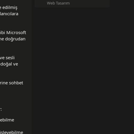
Web Tasarım
e edilmiş
anıcılara
ibi Microsoft
rine doğrudan
ve sesli
 doğal ve
erine sohbet
:
etebilme
 işleyebilme