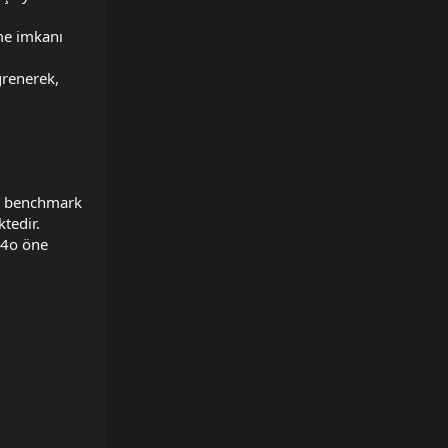
me imkanı
ğrenerek,
an benchmark
tedir.
 4o öne