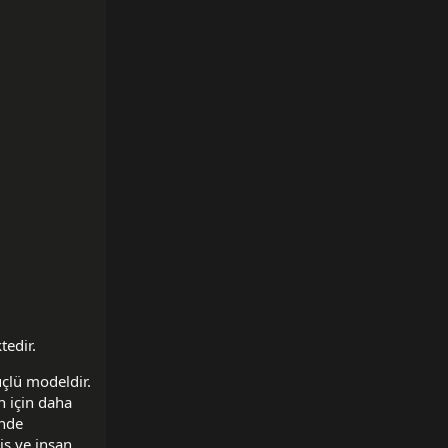
tedir.
üçlü modeldir.
n için daha
ünde
iş ve insan