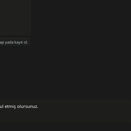
ap yada kayıt ol.
bul etmiş olursunuz.
ve kurallar
Gizlilik politikası
Yardım
Ana sayfa
R
S
S