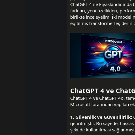
i
ChatGPT 4 ile kıyaslandığında b
farkları, yeni özellikleri, perfo
birlikte inceleyelim. İki model
eğitilmiş transformerler, derin
ChatGPT 4 ve ChatGP
ChatGPT 4 ve ChatGPT 4o, teme
Microsoft tarafından yapılan ek
1. Güvenlik ve Güvenilirlik:
C
getirilmiştir. Bu sayede, hassas 
şekilde kullanılması sağlanmıştı