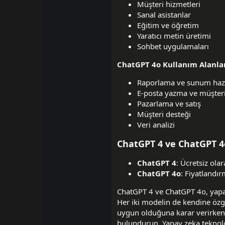
Müşteri hizmetleri
Sanal asistanlar
Eğitim ve öğretim
Yaratıcı metin üretimi
Sohbet uygulamaları
ChatGPT 4o Kullanım Alanlar
Raporlama ve sunum haz
E-posta yazma ve müşteri 
Pazarlama ve satış
Müşteri desteği
Veri analizi
ChatGPT 4 ve ChatGPT 4o
ChatGPT 4
: Ücretsiz ola
ChatGPT 4o
: Fiyatlandı
ChatGPT 4 ve ChatGPT 4o, yapay
Her iki modelin de kendine özgü
uygun olduğuna karar verirken, 
bulundurun. Yapay zeka teknolo