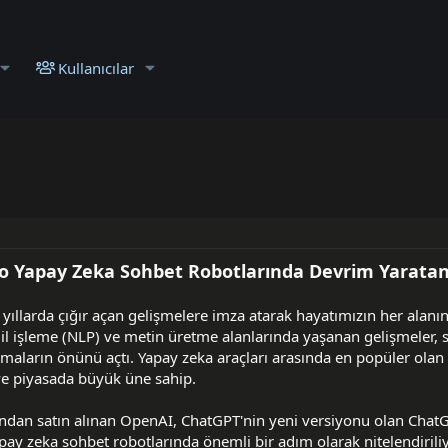
Kullanıcılar
o Yapay Zeka Sohbet Robotlarında Devrim Yaratan 
n yıllarda çığır açan gelişmelere imza atarak hayatımızın her alanı
dil işleme (NLP) ve metin üretme alanlarında yaşanan gelişmeler, 
lamaların önünü açtı. Yapay zeka araçları arasında en popüler ola
 ve piyasada büyük üne sahip.
ından satın alınan OpenAI, ChatGPT'nin yeni versiyonu olan Chat
ay zeka sohbet robotlarında önemli bir adım olarak nitelendirili