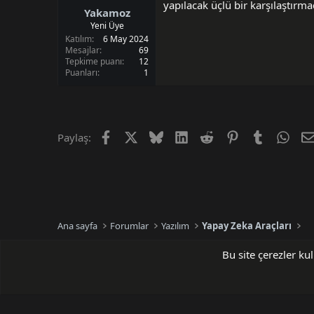
yapılacak üçlü bir karşılaştırma
Yakamoz
Yeni Üye
Katılım
6 May 2024
Mesajlar
69
Tepkime puanı
12
Puanları
1
Facebook
X (Twitter)
Bluesky
LinkedIn
Reddit
Pinterest
Tumblr
Wha
Paylaş:
Ana sayfa
Forumlar
Yazılım
Yapay Zeka Araçları
Bu site çerezler ku
Default Dark Style
Türkçe (TR)