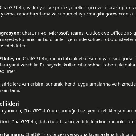
ChatGPT 4o, iş dünyası ve profesyoneller için özel olarak optimiz
ta yazma, rapor hazırlama ve sunum oluşturma gibi görevlerde kull
tegrasyon:
ChatGPT 4o, Microsoft Teams, Outlook ve Office 365 g
Bu sayede, kullanıcılar bu ürünler içerisinde sohbet robotu işlevle
e edebilirler.
Etkileşim:
ChatGPT 4o, metin tabanlı etkileşimin yanı sıra görsel 
ara yanıt verebilir. Bu sayede, kullanıcılar sohbet robotu ile daha
bilirler.
ştiricilere API erişimi sunarak, kendi uygulamalarına ve hizmetl
kan tanır.
llikleri
rın yanında, ChatGPT 4o'nun sunduğu bazı yeni özellikler şunlardır
timi:
ChatGPT 4o, daha tutarlı, akıcı ve bilgilendirici metinler ür
Performans:
ChatGPT 4o, önceki versiyona kıyasla daha hızlı bilgi