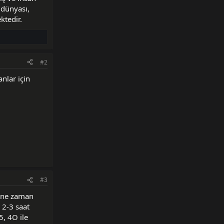
 dünyası,
ktedir.
#2
anlar için
#3
n ne zaman
 2-3 saat
, 4O ile