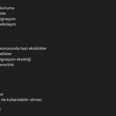
i koruma
kler
tegrasyon
 etkileşim
konusunda bazı eksiklikler
ellikler
egrasyon eksikliği
nırlılık
sı
ile kullanılabilir olması
: