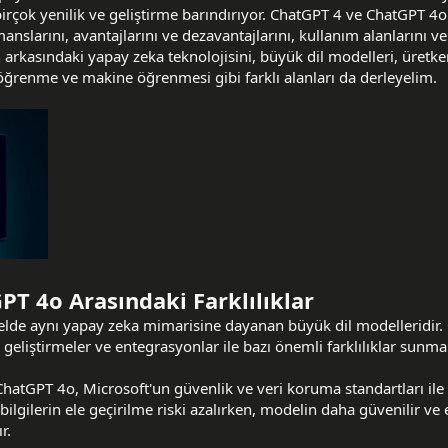
irçok yenilik ve geliştirme barındırıyor. ChatGPT 4 ve ChatGPT 4o
rmanslarını, avantajlarını ve dezavantajlarını, kullanım alanlarını ve 
in arkasındaki yapay zeka teknolojisini, büyük dil modelleri, üret
 öğrenme ve makine öğrenmesi gibi farklı alanları da derleyelim.
T 4o Arasındaki Farklılıklar
lde aynı yapay zeka mimarisine dayanan büyük dil modelleridir.
 geliştirmeler ve entegrasyonlar ile bazı önemli farklılıklar sunma
hatGPT 4o, Microsoft'un güvenlik ve veri koruma standartları il
bilgilerin ele geçirilme riski azalırken, modelin daha güvenilir ve e
r.