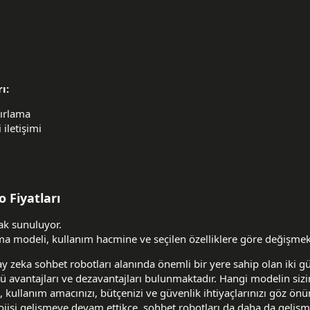
ı:
ırlama
iletişimi
 Fiyatları
rak sunuluyor.
rma modeli, kullanım hacmine ve seçilen özelliklere göre değişmek
 zeka sohbet robotları alanında önemli bir yere sahip olan iki g
 avantajları ve dezavantajları bulunmaktadır. Hangi modelin sizi
kullanım amacınızı, bütçenizi ve güvenlik ihtiyaçlarınızı göz ön
jisi gelişmeye devam ettikçe, sohbet robotları da daha da gelişm