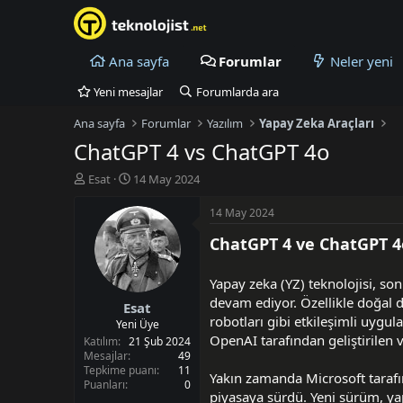
Ana sayfa
Forumlar
Neler yeni
Yeni mesajlar
Forumlarda ara
Ana sayfa
Forumlar
Yazılım
Yapay Zeka Araçları
ChatGPT 4 vs ChatGPT 4o
K
B
Esat
14 May 2024
o
a
n
ş
14 May 2024
u
l
ChatGPT 4 ve ChatGPT 4
y
a
u
n
B
g
Yapay zeka (YZ) teknolojisi, so
a
ı
devam ediyor. Özellikle doğal 
Esat
ş
ç
robotları gibi etkileşimli uygu
l
t
Yeni Üye
OpenAI tarafından geliştirilen
a
a
Katılım
21 Şub 2024
t
r
Mesajlar
49
Tepkime puanı
11
a
i
Yakın zamanda Microsoft taraf
Puanları
0
n
h
piyasaya sürdü. Yeni sürüm, yap