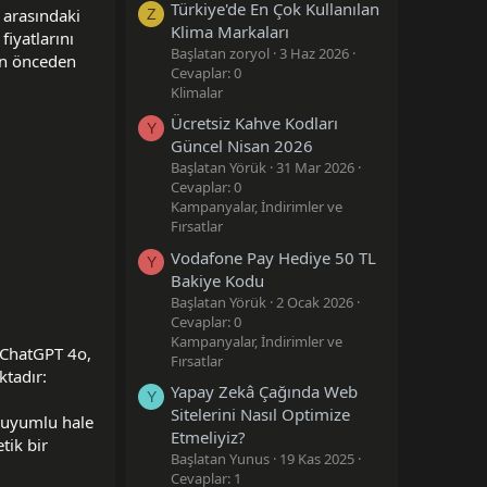
Türkiye'de En Çok Kullanılan
 arasındaki
Z
Klima Markaları
fiyatlarını
Başlatan zoryol
3 Haz 2026
ken önceden
Cevaplar: 0
Klimalar
Ücretsiz Kahve Kodları
Y
Güncel Nisan 2026
Başlatan Yörük
31 Mar 2026
Cevaplar: 0
Kampanyalar, İndirimler ve
Fırsatlar
Vodafone Pay Hediye 50 TL
Y
Bakiye Kodu
Başlatan Yörük
2 Ocak 2026
Cevaplar: 0
Kampanyalar, İndirimler ve
 ChatGPT 4o,
Fırsatlar
ktadır:
Yapay Zekâ Çağında Web
Y
Sitelerini Nasıl Optimize
e uyumlu hale
Etmeliyiz?
tik bir
Başlatan Yunus
19 Kas 2025
Cevaplar: 1