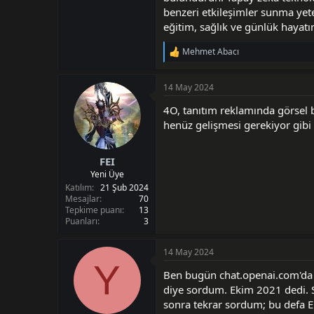
benzeri etkileşimler sunma yete
eğitim, sağlık ve günlük hayat
Mehmet Abacı
T
e
p
14 May 2024
k
i
4O, tanıtım reklamında görsel bi
l
e
henüz gelişmesi gerekiyor gibi
r
:
FEI
Yeni Üye
Katılım
21 Şub 2024
Mesajlar
70
Tepkime puanı
13
Puanları
3
14 May 2024
Y
Ben bugün chat.openai.com'da 
diye sordum. Ekim 2021 dedi. S
sonra tekrar sordum; bu defa E