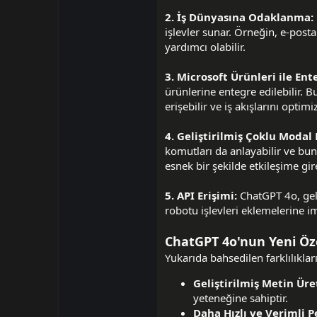
2. İş Dünyasına Odaklanma:
işlevler sunar. Örneğin, e-pos
yardımcı olabilir.
3. Microsoft Ürünleri ile En
ürünlerine entegre edilebilir. 
erişebilir ve iş akışlarını optimiz
4. Geliştirilmiş Çoklu Modal 
komutları da anlayabilir ve bunl
esnek bir şekilde etkileşime gire
5. API Erişimi:
ChatGPT 4o, geli
robotu işlevleri eklemelerine im
ChatGPT 4o'nun Yeni Öze
Yukarıda bahsedilen farklılıkla
Geliştirilmiş Metin Üre
yeteneğine sahiptir.
Daha Hızlı ve Verimli 