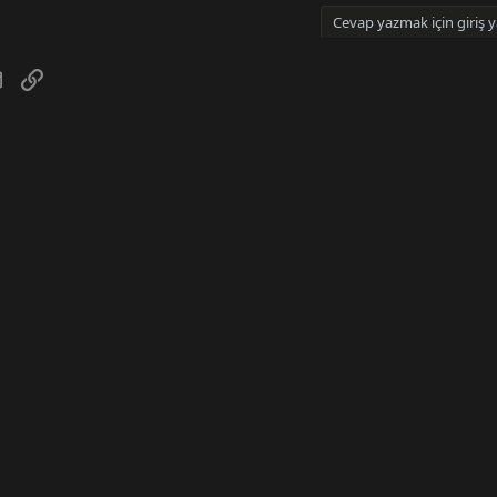
Cevap yazmak için giriş y
tsApp
E-posta
Link