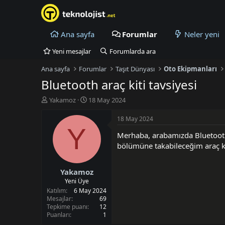
Ana sayfa
Forumlar
Neler yeni
Yeni mesajlar
Forumlarda ara
Ana sayfa
Forumlar
Taşıt Dünyası
Oto Ekipmanları
Bluetooth araç kiti tavsiyesi
K
B
Yakamoz
18 May 2024
o
a
n
ş
18 May 2024
u
l
Y
Merhaba, arabamızda Bluetooth
y
a
u
n
bölümüne takabileceğim araç kit
B
g
a
ı
Yakamoz
ş
ç
l
t
Yeni Üye
a
a
Katılım
6 May 2024
t
r
Mesajlar
69
Tepkime puanı
12
a
i
Puanları
1
n
h