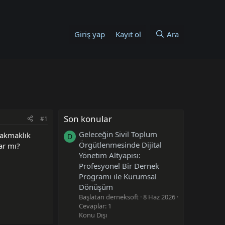
Giriş yap
Kayıt ol
Ara
Son konular
#1
Geleceğin Sivil Toplum
çakmaklık
D
Örgütlenmesinde Dijital
ar mı?
Yönetim Altyapısı:
Profesyonel Bir Dernek
Programı ile Kurumsal
Dönüşüm
Başlatan derneksoft
8 Haz 2026
Cevaplar: 1
Konu Dışı