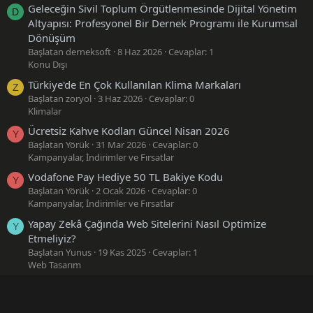
Geleceğin Sivil Toplum Örgütlenmesinde Dijital Yönetim
D
Altyapısı: Profesyonel Bir Dernek Programı ile Kurumsal
Dönüşüm
Başlatan derneksoft
8 Haz 2026
Cevaplar: 1
Konu Dışı
Türkiye'de En Çok Kullanılan Klima Markaları
Z
Başlatan zoryol
3 Haz 2026
Cevaplar: 0
Klimalar
Ücretsiz Kahve Kodları Güncel Nisan 2026
Y
Başlatan Yörük
31 Mar 2026
Cevaplar: 0
Kampanyalar, İndirimler ve Fırsatlar
Vodafone Pay Hediye 50 TL Bakiye Kodu
Y
Başlatan Yörük
2 Ocak 2026
Cevaplar: 0
Kampanyalar, İndirimler ve Fırsatlar
Yapay Zekâ Çağında Web Sitelerini Nasıl Optimize
Y
Etmeliyiz?
Başlatan Yunus
19 Kas 2025
Cevaplar: 1
Web Tasarım