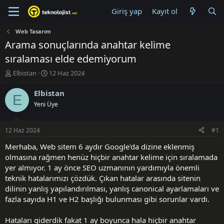
Giriş yap
Kayıt ol
Web Tasarım
Arama sonuçlarında anahtar kelime
sıralaması elde edemiyorum
K
B
Elbistan
12 Haz 2024
o
a
n
ş
Elbistan
E
u
l
Yeni Üye
y
a
u
n
B
g
12 Haz 2024
#1
a
ı
ş
ç
Merhaba, Web sitem 6 aydır Google'da dizine eklenmiş
l
t
olmasına rağmen henüz hiçbir anahtar kelime için sıralamada
a
a
yer almıyor. 1 ay önce SEO uzmanının yardımıyla önemli
t
r
teknik hatalarımızı çözdük. Çıkan hatalar arasında sitenin
a
i
dilinin yanlış yapılandırılması, yanlış canonical ayarlamaları ve
n
h
fazla sayıda H1 ve H2 başlığı bulunması gibi sorunlar vardı.
i
Hataları giderdik fakat 1 ay boyunca hala hiçbir anahtar