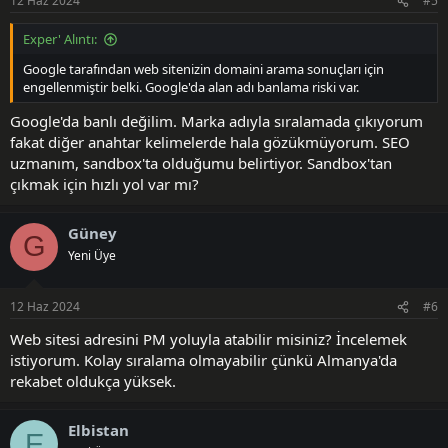
12 Haz 2024
#5
Exper' Alıntı:
Google tarafından web sitenizin domaini arama sonuçları için
engellenmiştir belki. Google'da alan adı banlama riski var.
Google'da banlı değilim. Marka adıyla sıralamada çıkıyorum
fakat diğer anahtar kelimelerde hala gözükmüyorum. SEO
uzmanım, sandbox'ta olduğumu belirtiyor. Sandbox'tan
çıkmak için hızlı yol var mı?
Güney
G
Yeni Üye
12 Haz 2024
#6
Web sitesi adresini PM yoluyla atabilir misiniz? İncelemek
istiyorum. Kolay sıralama olmayabilir çünkü Almanya'da
rekabet oldukça yüksek.
Elbistan
E