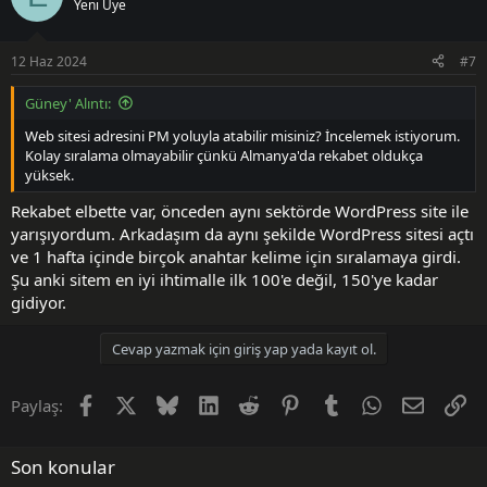
Yeni Üye
12 Haz 2024
#7
Güney' Alıntı:
Web sitesi adresini PM yoluyla atabilir misiniz? İncelemek istiyorum.
Kolay sıralama olmayabilir çünkü Almanya'da rekabet oldukça
yüksek.
Rekabet elbette var, önceden aynı sektörde WordPress site ile
yarışıyordum. Arkadaşım da aynı şekilde WordPress sitesi açtı
ve 1 hafta içinde birçok anahtar kelime için sıralamaya girdi.
Şu anki sitem en iyi ihtimalle ilk 100'e değil, 150'ye kadar
gidiyor.
Cevap yazmak için giriş yap yada kayıt ol.
Facebook
X (Twitter)
Bluesky
LinkedIn
Reddit
Pinterest
Tumblr
WhatsApp
E-posta
Li
Paylaş:
Son konular