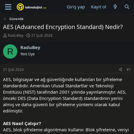
Giriş yap
Kayıt ol
Güvenlik
AES (Advanced Encryption Standard) Nedir?
K
B
RaduBey
21 Şub 2024
o
a
n
ş
RaduBey
R
u
l
Yeni Üye
y
a
u
n
B
g
21 Şub 2024
#1
a
ı
ş
ç
AES, bilgisayar ve ağ güvenliğinde kullanılan bir şifreleme
l
t
standardıdır. Amerikan Ulusal Standartlar ve Teknoloji
a
a
Enstitüsü (NIST) tarafından 2001 yılında yayınlanmıştır. AES,
t
r
önceki DES (Data Encryption Standard) standardının yerini
a
i
almış ve daha güvenli bir şifreleme yöntemi olarak kabul
n
h
edilmiştir.
i
AES Nasıl Çalışır?
AES, blok şifreleme algoritması kullanır. Blok şifreleme, veriyi