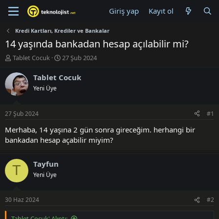
Giriş yap
Kayıt ol
Kredi Kartları, Krediler ve Bankalar
14 yaşında bankadan hesap açılabilir mi?
K
B
Tablet Cocuk
27 Şub 2024
o
a
n
ş
Tablet Cocuk
u
l
Yeni Üye
y
a
u
n
B
g
27 Şub 2024
#1
a
ı
ş
ç
Merhaba, 14 yaşına 2 gün sonra gireceğim. herhangi bir
l
t
bankadan hesap açabilir miyim?
a
a
t
r
a
i
Tayfun
T
n
h
Yeni Üye
i
30 Haz 2024
#2
Tablet Cocuk' Alıntı: