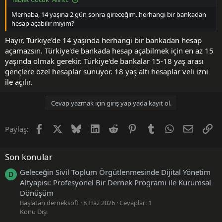
Merhaba, 14 yaşına 2 gün sonra gireceğim. herhangi bir bankadan
hesap açabilir miyim?
Hayır, Türkiye'de 14 yaşında herhangi bir bankadan hesap
açamazsın. Türkiye'de bankada hesap açabilmek için en az 15
yaşında olmak gerekir. Türkiye'de bankalar 15-18 yaş arası
gençlere özel hesaplar sunuyor. 18 yaş altı hesaplar veli izni
ile açılır.
Cevap yazmak için giriş yap yada kayıt ol.
Facebook
X (Twitter)
Bluesky
LinkedIn
Reddit
Pinterest
Tumblr
WhatsApp
E-posta
Li
Paylaş:
Son konular
Geleceğin Sivil Toplum Örgütlenmesinde Dijital Yönetim
D
Altyapısı: Profesyonel Bir Dernek Programı ile Kurumsal
Dönüşüm
Başlatan derneksoft
8 Haz 2026
Cevaplar: 1
Konu Dışı