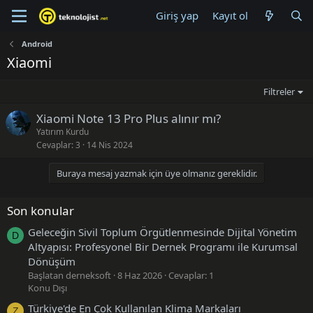
Giriş yap
Kayıt ol
Android
Xiaomi
Filtreler
Xiaomi Note 13 Pro Plus alınır mı?
Yatırım Kurdu
Cevaplar
3
14 Nis 2024
Buraya mesaj yazmak için üye olmanız gereklidir.
Son konular
Geleceğin Sivil Toplum Örgütlenmesinde Dijital Yönetim
D
Altyapısı: Profesyonel Bir Dernek Programı ile Kurumsal
Dönüşüm
Başlatan derneksoft
8 Haz 2026
Cevaplar: 1
Konu Dışı
Türkiye'de En Çok Kullanılan Klima Markaları
Z