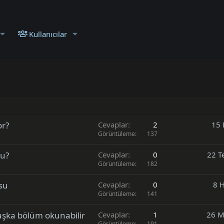
Kullanıcılar
or?
Cevaplar
2
15 
Görüntüleme
137
mu?
Cevaplar
0
22 T
Görüntüleme
182
rsu
Cevaplar
0
8 
Görüntüleme
141
aşka bölüm okunabilir
Cevaplar
1
26 M
Görüntüleme
191