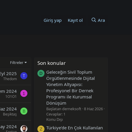
Giriş yap
Kayıt ol
Ara
Son konular
Filtreler
Geleceğin Sivil Toplum
Eyl 2025
D
T
Örgütlenmesinde Dijital
Thedom
Yönetim Altyapısı:
Profesyonel Bir Dernek
em 2024
1
Programı ile Kurumsal
1O1O1
Dönüşüm
Haz 2024
Başlatan derneksoft
8 Haz 2026
B
Cevaplar: 1
Beşiktaş
Konu Dışı
ay 2024
Türkiye'de En Çok Kullanılan
Z
Sertan