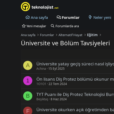
Ana sayfa
Forumlar
Neler yeni
Yeni mesajlar
Forumlarda ara
Ana sayfa
Forumlar
Alternatif Hayat
Eğitim
Üniversite ve Bölüm Tavsiyeleri
Üniversite yatay geçiş süreci nasıl işliy
A
Achina
15 Eyl 2025
Ön lisans Diş Protez bölümü okunur 
1
1O1O1
22 Tem 2024
TYT Puanı ile Diş Protez Teknolojisi Bu
B
Beşiktaş
8 Haz 2024
Üniversite okurken açık öğretimden b
F