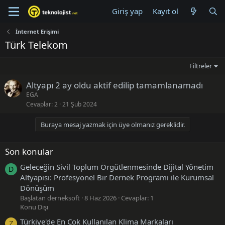
Giriş yap
Kayıt ol
İnternet Erişimi
Türk Telekom
Filtreler
Altyapı 2 ay oldu aktif edilip tamamlanamadı
EGA
Cevaplar
2
21 Şub 2024
Buraya mesaj yazmak için üye olmanız gereklidir.
Son konular
Geleceğin Sivil Toplum Örgütlenmesinde Dijital Yönetim
D
Altyapısı: Profesyonel Bir Dernek Programı ile Kurumsal
Dönüşüm
Başlatan derneksoft
8 Haz 2026
Cevaplar: 1
Konu Dışı
Türkiye'de En Çok Kullanılan Klima Markaları
Z