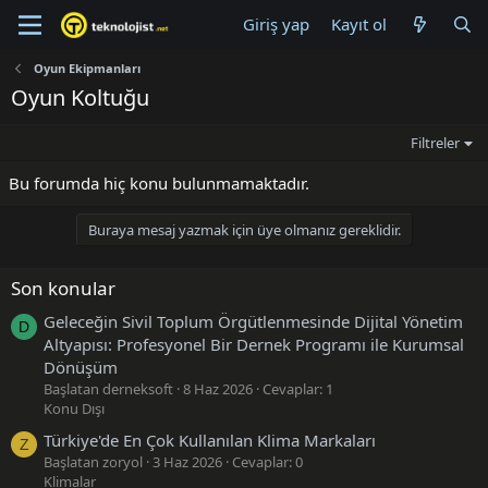
Giriş yap
Kayıt ol
Oyun Ekipmanları
Oyun Koltuğu
Filtreler
Bu forumda hiç konu bulunmamaktadır.
Buraya mesaj yazmak için üye olmanız gereklidir.
Son konular
Geleceğin Sivil Toplum Örgütlenmesinde Dijital Yönetim
D
Altyapısı: Profesyonel Bir Dernek Programı ile Kurumsal
Dönüşüm
Başlatan derneksoft
8 Haz 2026
Cevaplar: 1
Konu Dışı
Türkiye'de En Çok Kullanılan Klima Markaları
Z
Başlatan zoryol
3 Haz 2026
Cevaplar: 0
Klimalar