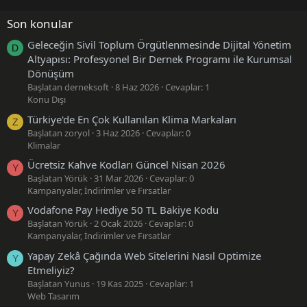
Son konular
Geleceğin Sivil Toplum Örgütlenmesinde Dijital Yönetim
D
Altyapısı: Profesyonel Bir Dernek Programı ile Kurumsal
Dönüşüm
Başlatan derneksoft
8 Haz 2026
Cevaplar: 1
Konu Dışı
Türkiye'de En Çok Kullanılan Klima Markaları
Z
Başlatan zoryol
3 Haz 2026
Cevaplar: 0
Klimalar
Ücretsiz Kahve Kodları Güncel Nisan 2026
Y
Başlatan Yörük
31 Mar 2026
Cevaplar: 0
Kampanyalar, İndirimler ve Fırsatlar
Vodafone Pay Hediye 50 TL Bakiye Kodu
Y
Başlatan Yörük
2 Ocak 2026
Cevaplar: 0
Kampanyalar, İndirimler ve Fırsatlar
Yapay Zekâ Çağında Web Sitelerini Nasıl Optimize
Y
Etmeliyiz?
Başlatan Yunus
19 Kas 2025
Cevaplar: 1
Web Tasarım