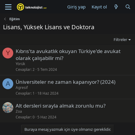
Giriş yap
Kayıt ol
Eğitim
Lisans, Yüksek Lisans ve Doktora
Filtreler
Kıbrıs'ta avukatlık okuyan Türkiye'de avukat
Y
olarak çalışabilir mi?
Yörük
Cevaplar
2
5 Tem 2024
Üniversiteler ne zaman kapanıyor? (2024)
A
Agresif
Cevaplar
1
18 Haz 2024
Alt dersleri sırayla almak zorunlu mu?
Zoa
Cevaplar
0
5 Haz 2024
Buraya mesaj yazmak için üye olmanız gereklidir.