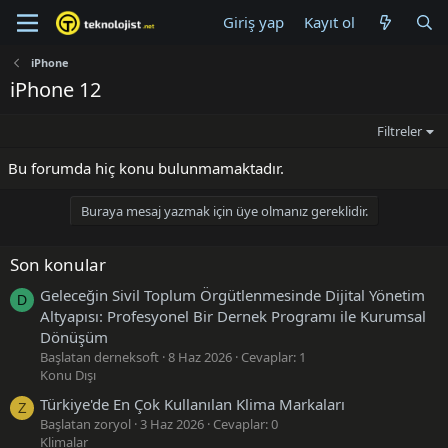
Giriş yap
Kayıt ol
iPhone
iPhone 12
Filtreler
Bu forumda hiç konu bulunmamaktadır.
Buraya mesaj yazmak için üye olmanız gereklidir.
Son konular
Geleceğin Sivil Toplum Örgütlenmesinde Dijital Yönetim
D
Altyapısı: Profesyonel Bir Dernek Programı ile Kurumsal
Dönüşüm
Başlatan derneksoft
8 Haz 2026
Cevaplar: 1
Konu Dışı
Türkiye'de En Çok Kullanılan Klima Markaları
Z
Başlatan zoryol
3 Haz 2026
Cevaplar: 0
Klimalar