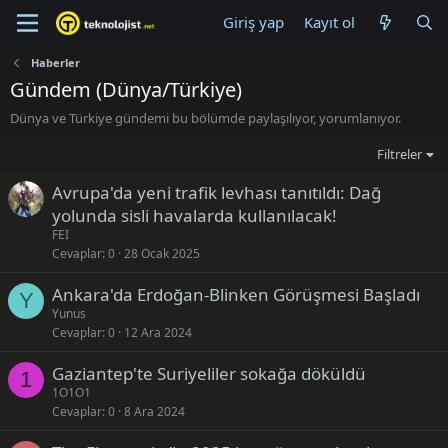
Giriş yap
Kayıt ol
Haberler
Gündem (Dünya/Türkiye)
Dünya ve Türkiye gündemi bu bölümde paylaşılıyor, yorumlanıyor.
Filtreler
Avrupa'da yeni trafik levhası tanıtıldı: Dağ
yolunda sisli havalarda kullanılacak!
FEI
Cevaplar
0
28 Ocak 2025
Ankara'da Erdoğan-Blinken Görüşmesi Başladı
Y
Yunus
Cevaplar
0
12 Ara 2024
Gaziantep'te Suriyeliler sokağa döküldü
1
1O1O1
Cevaplar
0
8 Ara 2024