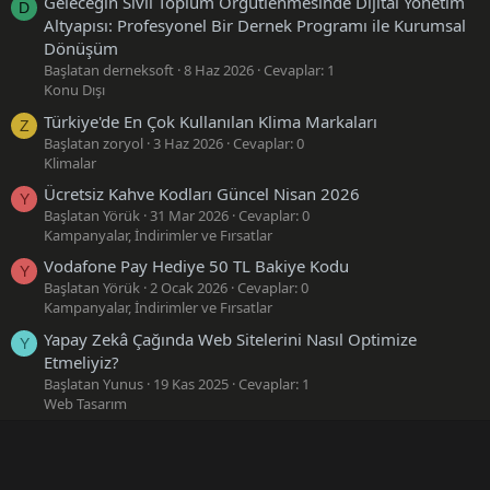
Geleceğin Sivil Toplum Örgütlenmesinde Dijital Yönetim
D
Altyapısı: Profesyonel Bir Dernek Programı ile Kurumsal
Dönüşüm
Başlatan derneksoft
8 Haz 2026
Cevaplar: 1
Konu Dışı
Türkiye'de En Çok Kullanılan Klima Markaları
Z
Başlatan zoryol
3 Haz 2026
Cevaplar: 0
Klimalar
Ücretsiz Kahve Kodları Güncel Nisan 2026
Y
Başlatan Yörük
31 Mar 2026
Cevaplar: 0
Kampanyalar, İndirimler ve Fırsatlar
Vodafone Pay Hediye 50 TL Bakiye Kodu
Y
Başlatan Yörük
2 Ocak 2026
Cevaplar: 0
Kampanyalar, İndirimler ve Fırsatlar
Yapay Zekâ Çağında Web Sitelerini Nasıl Optimize
Y
Etmeliyiz?
Başlatan Yunus
19 Kas 2025
Cevaplar: 1
Web Tasarım