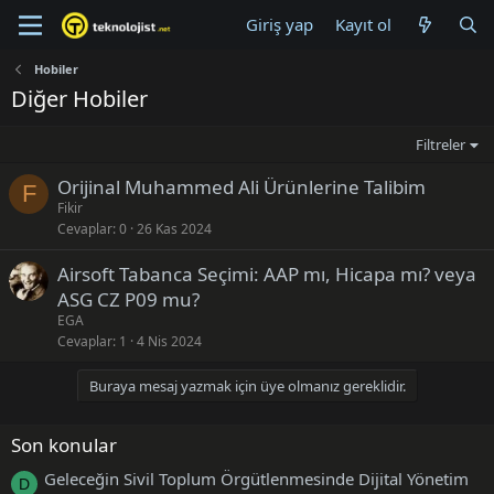
Giriş yap
Kayıt ol
Hobiler
Diğer Hobiler
Filtreler
Orijinal Muhammed Ali Ürünlerine Talibim
F
Fikir
Cevaplar
0
26 Kas 2024
Airsoft Tabanca Seçimi: AAP mı, Hicapa mı? veya
ASG CZ P09 mu?
EGA
Cevaplar
1
4 Nis 2024
Buraya mesaj yazmak için üye olmanız gereklidir.
Son konular
Geleceğin Sivil Toplum Örgütlenmesinde Dijital Yönetim
D